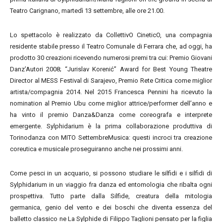
Teatro Carignano, martedì 13 settembre, alle ore 21.00.
Lo spettacolo è realizzato da CollettivO CineticO, una compagnia
residente stabile presso il Teatro Comunale di Ferrara che, ad oggi, ha
prodotto 30 creazioni ricevendo numerosi premi tra cui: Premio Giovani
Danz’Autori 2008; “Jurislav Korenić” Award for Best Young Theatre
Director al MESS Festival di Sarajevo, Premio Rete Critica come miglior
artista/compagnia 2014. Nel 2015 Francesca Pennini ha ricevuto la
nomination al Premio Ubu come miglior attrice/performer dell’anno e
ha vinto il premio Danza&Danza come coreografa e interprete
emergente. Sylphidarium è la prima collaborazione produttiva di
Torinodanza con MITO SettembreMusica: questi incroci tra creazione
coreutica e musicale proseguiranno anche nei prossimi anni.
Come pesci in un acquario, si possono studiare le silfidi e i silfidi di
Sylphidarium in un viaggio fra danza ed entomologia che ribalta ogni
prospettiva. Tutto parte dalla Silfide, creatura della mitologia
germanica, genio del vento e dei boschi che diventa essenza del
balletto classico ne La Sylphide di Filippo Taglioni pensato per la figlia