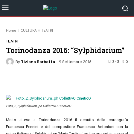
Home
CULTURA
TEATRI
TEATRI
Torinodanza 2016: “Sylphidarium”
By
Tiziana Barbetta
343
0
9 Settembre 2016
Facebook
Twitter
Pinterest
W
Foto_2_Sylphidarium_ph CollettivO CineticO
Molto atteso a Torinodanza 2016 il debutto della coreografa
Francesca Pennini e del compositore Francesco Antonioni con la
prima italiana di Sylphidarium/Maria Taglioni on the ground in scena al