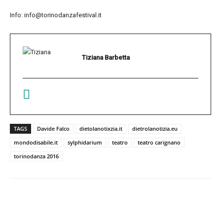
Info: info@torinodanzafestival.it
Tiziana Barbetta
TAGS
Davide Falco
dietolanotixzia.it
dietrolanotizia.eu
mondodisabile.it
sylphidarium
teatro
teatro carignano
torinodanza 2016
Facebook
Twitter
Pinterest
W