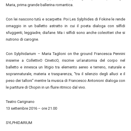
Maria, prima grande ballerina romantica.
Con lei nascono tutù e scarpette. Poi Les Sylphides di Fokine le rende
omaggio in un balletto astratto in cui il poeta dialoga con silfidi
sfuggenti, leggiadre, diafane. Ma i silfidi sono anche coleotteri che si
nutrono di carogne.
Con Sylphidarium – Maria Taglioni on the ground Francesca Pennini
insieme a CollettivO CineticO, riscrive un’anatomia del corpo nel
balletto e innesca un litigio tra elemento aereo e terreno, naturale e
soprannaturale, materia e trasparenza, “tra il silenzio degli alluci e il
peso dei talloni” mentre la musica di Francesco Antonioni dialoga con
le partiture di Chopin in un fluire ritmico dal vivo.
Teatro Carignano
13 settembre 2016 – ore 21.00
SYLPHIDARIUM