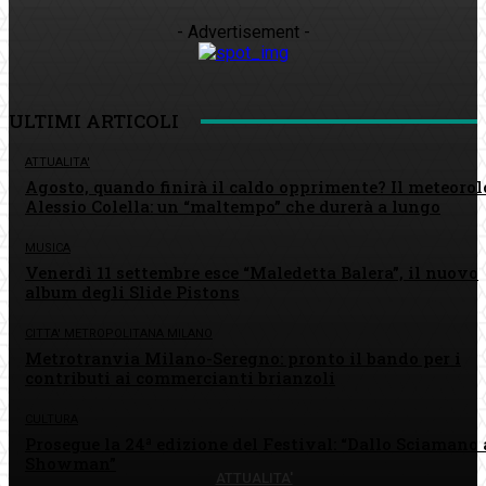
- Advertisement -
ULTIMI ARTICOLI
ATTUALITA'
Agosto, quando finirà il caldo opprimente? Il meteoro
Alessio Colella: un “maltempo” che durerà a lungo
MUSICA
Venerdì 11 settembre esce “Maledetta Balera”, il nuovo
album degli Slide Pistons
CITTA' METROPOLITANA MILANO
Metrotranvia Milano-Seregno: pronto il bando per i
contributi ai commercianti brianzoli
CULTURA
Prosegue la 24ª edizione del Festival: “Dallo Sciamano 
Showman”
ATTUALITA'