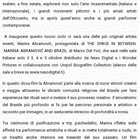
svelato a fine estate, esplorerà non solo l’arte rinascimentale (italiana e
internazionale), i grandi movimenti pittorici e i più amati artisti
dell’Ottocento, ma si aprirà quest’anno anche ai grandi performer
contemporanei.
A inaugurare questo nuovo ciclo ci sarà una delle più originali artiste
viventi, Marina Abramović, protagonista di THE SPACE IN BETWEEN.
MARINA ABRAMOVIĆ AND BRAZIL di Marco Del Fiol, che sarà nelle sale
italiane solo il 3, 4 e 5 ottobre distribuito da Nexo Digital e I Wonder
Pictures in collaborazione con Unipol Biografilm Collection (elenco delle
sale a breve su www.nexodigital.it).
In questo docu-film la Abramović parte alla ricerca di nuovi stimoli creativi
e viaggia attraverso le vibranti comunità religiose del Brasile per fare
esperienza dei rituali sacri e svelare il suo processo creativo. Il sincretismo
del Brasile più profondo si fa per lei percorso personale e artistico e
racconto per immagini, in un seducente intreccio di profondità e ironia.
Tra cerimonie di purificazione e trip psichedelici, Marina riflette sulle
affinità tra performance artistiche e rituali e si mette totalmente a nudo, in
un tragitto anche interiore nei meandri del suo passato. Un film