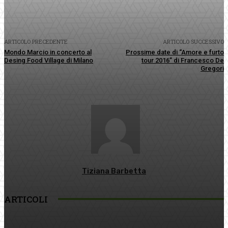
ARTICOLO PRECEDENTE
ARTICOLO SUCCESSIVO
Mondo Marcio in concerto al
Prossime date di “Amore e furto
Desing Food Village di Milano
tour 2016” di Francesco De
Gregori
Tiziana Barbetta
ARTICOLI