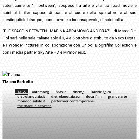
autenticamente “in between”, sospeso tra arte e vita, tra road movie e
spiritual thriller, capace di parlare al cuore dello spettatore e al suo
inestinguibile bisogno, consapevole o inconsapevole, di spiritualità.
THE SPACE IN BETWEEN. MARINA ABRAMOVIĆ AND BRAZIL di Marco Del
Fiol sarà nelle sale italiane solo il 3, 4 e 5 ottobre distribuito da Nexo Digital
e I Wonder Pictures in collaborazione con Unipol Biografilm Collection e
con i media partner Sky Arte HD e MYmovies.it.
Tiziana Barbetta
TAGS
abramovic
Brasile
cinema
Davide Falco
dietrolanotiizia.it
dietrolanotizia.eu
docu-film
grande arte
mondodisabile.it
performer contemporanei
the space in between
Facebook
Twitter
Pinterest
WhatsApp