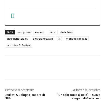
TAGS
anteprima
cinema
crime
dade falco
dietrolanotizia.eu
dietrolanotizia.it
I.T.
mondodisabile.it
taormina fil festival
Facebook
Twitter
Pinterest
W
ARTICOLO PRECEDENTE
ARTICOLO SUCCESSIVO
Basket: A Bologna, sapore di
“Un abbraccio al sole” – nuovo
NBA
singolo di Giulia Luzi