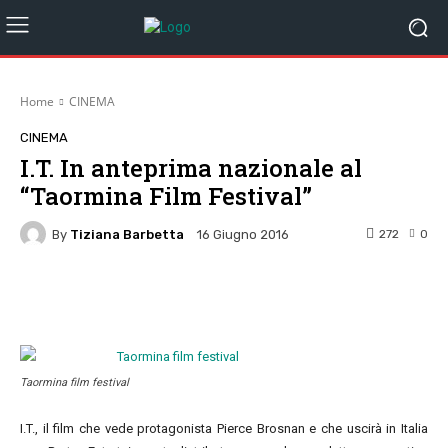
Home
CINEMA
CINEMA
I.T. In anteprima nazionale al
“Taormina Film Festival”
By
Tiziana Barbetta
272
0
16 Giugno 2016
Facebook
Twitter
Pinterest
W
Taormina film festival
I.T., il film che vede protagonista Pierce Brosnan e che uscirà in Italia