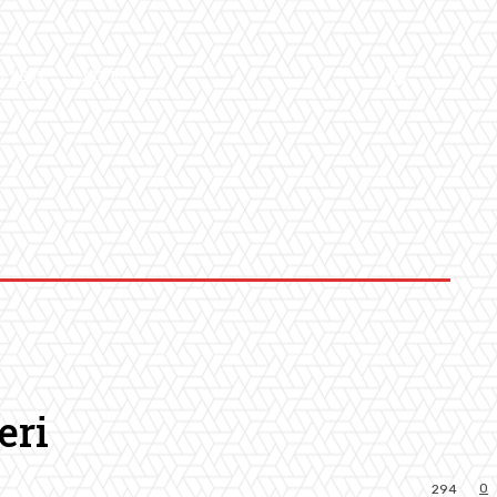
LLERY
ALTRO
eri
0
294