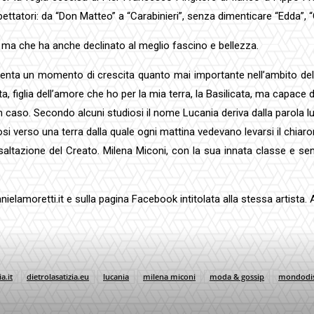
pettatori: da “Don Matteo” a “Carabinieri”, senza dimenticare “Edda”, 
, ma che ha anche declinato al meglio fascino e bellezza.
enta un momento di crescita quanto mai importante nell’ambito della
glia dell’amore che ho per la mia terra, la Basilicata, ma capace di 
caso. Secondo alcuni studiosi il nome Lucania deriva dalla parola luce:
i verso una terra dalla quale ogni mattina vedevano levarsi il chiarore
’esaltazione del Creato. Milena Miconi, con la sua innata classe e 
ielamoretti.it e sulla pagina Facebook intitolata alla stessa artista. 
a.it
dietrolasatizia.eu
lucania
milena miconi
moda & gossip
mondodisa