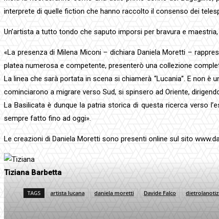
interprete di quelle fiction che hanno raccolto il consenso dei teles
Un’artista a tutto tondo che saputo imporsi per bravura e maestria
«La presenza di Milena Miconi – dichiara Daniela Moretti – rappres
platea numerosa e competente, presenterò una collezione completa, fi
La linea che sarà portata in scena si chiamerà “Lucania”. E non è un 
cominciarono a migrare verso Sud, si spinsero ad Oriente, dirigendos
La Basilicata è dunque la patria storica di questa ricerca verso l
sempre fatto fino ad oggi».
Le creazioni di Daniela Moretti sono presenti online sul sito www.dan
Tiziana Barbetta
TAGS
artista lucana
daniela moretti
Davide Falco
dietrolanotizi