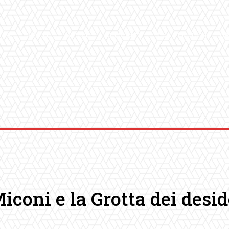
ICA
SALUTE
SPORT
CHI SIAMO
CONVENZIONI
GA
iconi e la Grotta dei desid