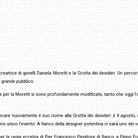
reatrice di gioielli Daniela Moretti e la Grotta dei desideri. Un perco
 grande pubblico.
er la Moretti si sono profondamente modificate, tanto che oggi l’arti
ecare nuovamente il suo nome alla Grotta dei desideri: il 4 agosto, n
nico l’evento. A fianco della designer potentina ci sarà uno dei volti
er la regia eccelsa di Pier Francesco Pingitore di fianco a Pippo F