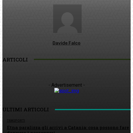
Davide Falco
ARTICOLI
- Advertisement -
ULTIMI ARTICOLI
TRASPORTI
Etna paralizza gli arrivi a Catania: cosa possono fare
davvero i passeggeri