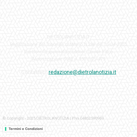
DIETROLANOTIZIA.IT
Registrazione del Tribunale di Milano N.286 del 15-04-2005
Direttore Responsabile-Editore: Davide Falco
Autorizzazione SIAE n. 350\I\05-475
Contattaci:
redazione@dietrolanotizia.it
© Copyright - 2025 DIETROLANOTIZIA | P.Iva 04852590969
Termini e Condizioni