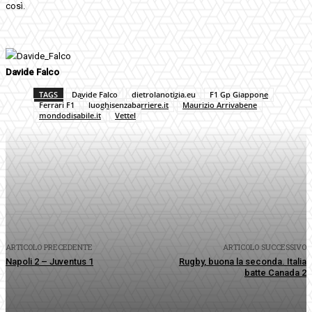
così.
Davide Falco
TAGS
Davide Falco
dietrolanotizia.eu
F1 Gp Giappone
Ferrari F1
luoghisenzabarriere.it
Maurizio Arrivabene
mondodisabile.it
Vettel
Facebook
Twitter
Pinterest
WhatsApp
ARTICOLO PRECEDENTE
ARTICOLO SUCCESSIVO
Napoli 2 – Juventus 1
Rugby, buona la seconda. Italia
batte Canada 2