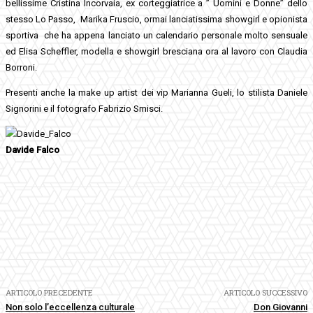
bellissime Cristina Incorvaia, ex corteggiatrice a ” Uomini e Donne” dello
stesso Lo Passo, Marika Fruscio, ormai lanciatissima showgirl e opionista
sportiva che ha appena lanciato un calendario personale molto sensuale
ed Elisa Scheffler, modella e showgirl bresciana ora al lavoro con Claudia
Borroni.
Presenti anche la make up artist dei vip Marianna Gueli, lo stilista Daniele
Signorini e il fotografo Fabrizio Smisci.
Davide Falco
Facebook
Twitter
Pinterest
WhatsApp
ARTICOLO PRECEDENTE
ARTICOLO SUCCESSIVO
Non solo l’eccellenza culturale
Don Giovanni