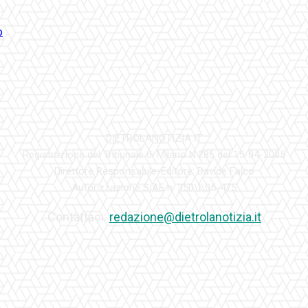
DIETROLANOTIZIA.IT
Registrazione del Tribunale di Milano N.286 del 15-04-2005
Direttore Responsabile-Editore: Davide Falco
Autorizzazione SIAE n. 350\I\05-475
Contattaci:
redazione@dietrolanotizia.it