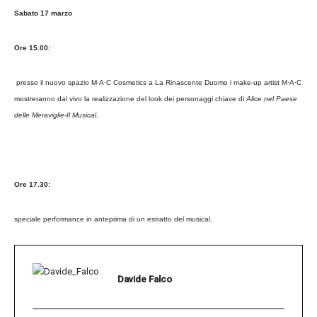
Sabato 17 marzo
Ore 15.00:
presso il nuovo spazio M·A·C Cosmetics a La Rinascente Duomo i make-up artist M·A·C
mostreranno dal vivo la realizzazione del look dei personaggi chiave di
Alice nel Paese
delle Meraviglie-Il Musical.
Ore 17.30:
speciale performance in anteprima di un estratto del musical.
Davide Falco