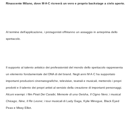
Rinascente Milano, dove M·A·C ricreerà un vero e proprio backstage a cielo aperto.
Al termine dell’applicazione, i protagonisti offriranno un assaggio in anteprima dello
spettacolo.
Il supporto al talento artistico dei professionisti del mondo dello spettacolo rappresenta
un elemento fondamentale del DNA di del brand. Negli anni M·A·C ha supportato
importanti produzioni cinematografiche, televisive, teatrali e musicali, mettendo i propri
prodotti e il talento dei propri artisti al servizio della creazione di importanti personaggi.
Alcuni esempi: i film
Pirati Dei Caraibi, Memorie di una Geisha, Il Cigno Nero
; i musical
Chicago, Nine, Il Re Leone
; i tour musicali di Lady Gaga, Kylie Minogue, Black Eyed
Peas e Missy Elliot.