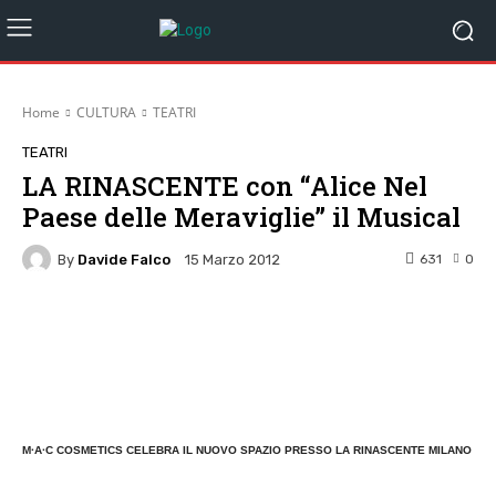
Home
CULTURA
TEATRI
TEATRI
LA RINASCENTE con “Alice Nel
Paese delle Meraviglie” il Musical
By
Davide Falco
631
0
15 Marzo 2012
Facebook
Twitter
Pinterest
W
M·A·C COSMETICS CELEBRA IL NUOVO SPAZIO PRESSO LA RINASCENTE MILANO