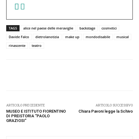
TAGS
alice nel paese delle meraviglie
backstage
cosmetici
Davide Falco
dietrolanotizia
make up
mondodisabile
musical
rinascente
teatro
Facebook
Twitter
Pinterest
W
ARTICOLO PRECEDENTE
ARTICOLO SUCCESSIVO
MUSEO E ISTITUTO FIORENTINO
Chiara Pavoni legge la Schivo
DI PREISTORIA “PAOLO
GRAZIOSI”