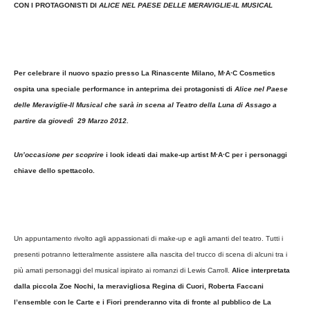
CON I PROTAGONISTI DI
ALICE NEL PAESE DELLE MERAVIGLIE-IL MUSICAL
Per celebrare il nuovo spazio presso La Rinascente Milano, M·A·C Cosmetics
ospita una speciale performance in anteprima dei protagonisti di
Alice nel Paese
delle Meraviglie-Il Musical che sarà in scena al Teatro della Luna di Assago a
partire da giovedì 29 Marzo 2012.
Un’occasione per scoprire
i look ideati dai make-up artist M·A·C per i personaggi
chiave dello spettacolo.
Un appuntamento rivolto agli appassionati di make-up e agli amanti del teatro. Tutti i
presenti potranno letteralmente assistere alla nascita del trucco di scena di alcuni tra i
più amati personaggi del musical ispirato ai romanzi di Lewis Carroll.
Alice interpretata
dalla piccola Zoe Nochi, la meravigliosa Regina di Cuori, Roberta Faccani
l’ensemble con le Carte e i Fiori prenderanno vita di fronte al pubblico de La