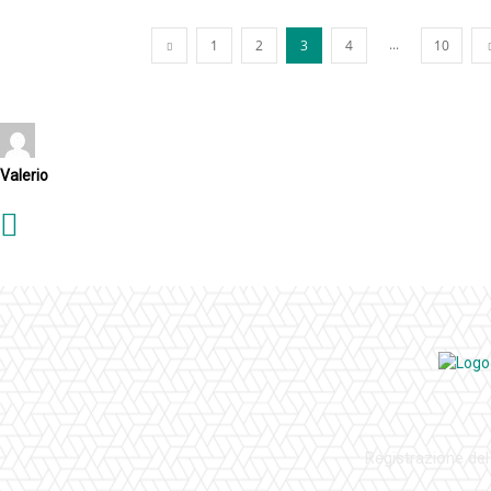
...
1
2
3
4
10
Valerio
Registrazione del