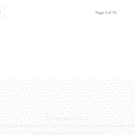
Page 3 of 10
DIETROLANOTIZIA.IT
 Tribunale di Milano N.286 del 15-04-2005 Direttore Responsabile-Edi
Autorizzazione SIAE n. 350\I\05-475