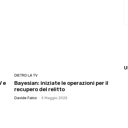
U
DIETRO LA TV
V e
Bayesian: iniziate le operazioni per il
recupero del relitto
Davide Falco
-
5 Maggio 2025