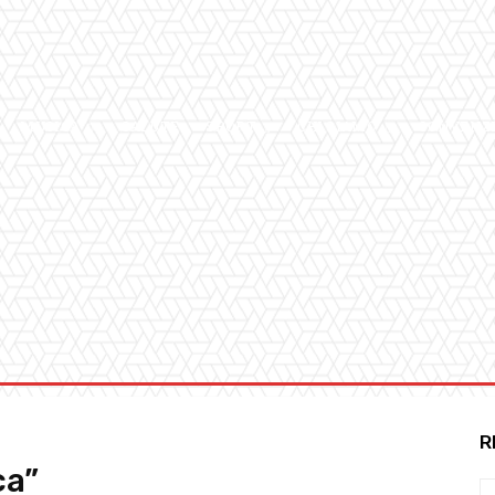
MUSICA
SALUTE
SPORT
CHI SIAMO
CONVENZ
R
ca”