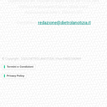
Registrazione del Tribunale di Milano N.286 del 15-04-2005
Direttore Responsabile-Editore: Davide Falco
Autorizzazione SIAE n. 350\I\05-475
Contattaci:
redazione@dietrolanotizia.it
© Copyright - 2025 DIETROLANOTIZIA | P.Iva 04852590969
Termini e Condizioni
Privacy Policy