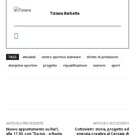
Tiziana Barbetta
TAGS
attualità
centro sportivo balneare
diritto di prelazione
discipline sportive
progetto
riqualificazione
scarioni
sport
Facebook
Twitter
Pinterest
W
ARTICOLO PRECEDENTE
ARTICOLO SUCCESSIVO
Nuovo appuntamento su Rai1,
Cottovietri: storia, progetto ed
alle 17:20, con “Da noi… a Ruota
energia creativa al Cersaie di