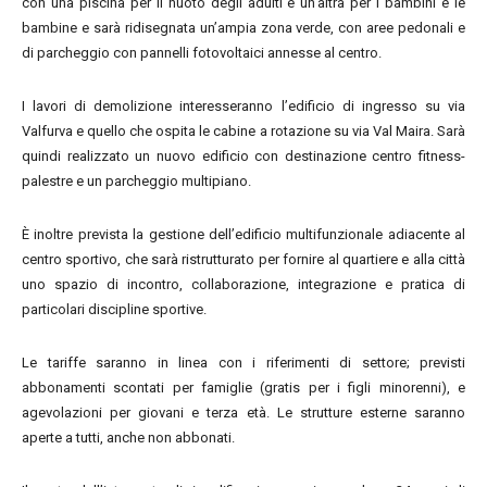
con una piscina per il nuoto degli adulti e un’altra per i bambini e le
bambine e sarà ridisegnata un’ampia zona verde, con aree pedonali e
di parcheggio con pannelli fotovoltaici annesse al centro.
I lavori di demolizione interesseranno l’edificio di ingresso su via
Valfurva e quello che ospita le cabine a rotazione su via Val Maira. Sarà
quindi realizzato un nuovo edificio con destinazione centro fitness-
palestre e un parcheggio multipiano.
È inoltre prevista la gestione dell’edificio multifunzionale adiacente al
centro sportivo, che sarà ristrutturato per fornire al quartiere e alla città
uno spazio di incontro, collaborazione, integrazione e pratica di
particolari discipline sportive.
Le tariffe saranno in linea con i riferimenti di settore; previsti
abbonamenti scontati per famiglie (gratis per i figli minorenni), e
agevolazioni per giovani e terza età. Le strutture esterne saranno
aperte a tutti, anche non abbonati.