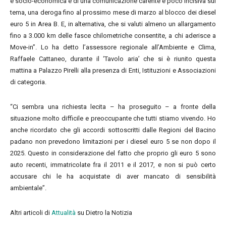
e socio-economica e di una comunicazione carente e poco incisiva sul
tema, una deroga fino al prossimo mese di marzo al blocco dei diesel
euro 5 in Area B. E, in alternativa, che si valuti almeno un allargamento
fino a 3.000 km delle fasce chilometriche consentite, a chi aderisce a
Move-in”. Lo ha detto l’assessore regionale all’Ambiente e Clima,
Raffaele Cattaneo, durante il ‘Tavolo aria’ che si è riunito questa
mattina a Palazzo Pirelli alla presenza di Enti, Istituzioni e Associazioni
di categoria.
“Ci sembra una richiesta lecita – ha proseguito – a fronte della
situazione molto difficile e preoccupante che tutti stiamo vivendo. Ho
anche ricordato che gli accordi sottoscritti dalle Regioni del Bacino
padano non prevedono limitazioni per i diesel euro 5 se non dopo il
2025. Questo in considerazione del fatto che proprio gli euro 5 sono
auto recenti, immatricolate fra il 2011 e il 2017, e non si può certo
accusare chi le ha acquistate di aver mancato di sensibilità
ambientale”.
Altri articoli di
Attualità
su Dietro la Notizia