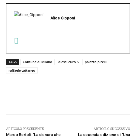
Alice Gipponi
TAGS
Comune di Milano
diesel euro 5
palazzo pirelli
raffaele cattaneo
Facebook
Twitter
Pinterest
W
ARTICOLO PRECEDENTE
ARTICOLO SUCCESSIVO
Marco Bertoli: “La signora che
La seconda edizione di “Una