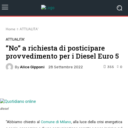
Home
ATTUALITA'
ATTUALITA'
“No” a richiesta di posticipare
provvedimento per i Diesel Euro 5
By
Alice Gipponi
355
0
28 Settembre 2022
Facebook
Twitter
Pinterest
W
diesel
“Abbiamo chiesto al
Comune di Milano
, alla luce della crisi energetica