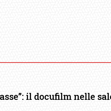
ICA
SALUTE
SPORT
CHI SIAMO
CONVENZIONI
GA
se”: il docufilm nelle sale