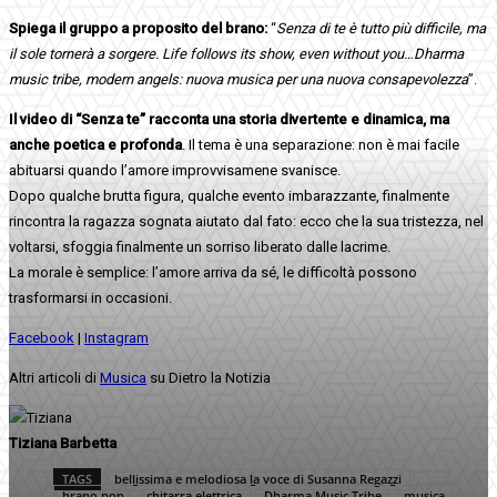
Spiega il gruppo a proposito del brano:
“
Senza di te è tutto più difficile, ma
il sole tornerà a sorgere. Life follows its show, even without you…Dharma
music tribe, modern angels: nuova musica per una nuova consapevolezza
”.
Il video di “Senza te” racconta una storia divertente e dinamica, ma
anche poetica e profonda
. Il tema è una separazione: non è mai facile
abituarsi quando l’amore improvvisamene svanisce.
Dopo qualche brutta figura, qualche evento imbarazzante, finalmente
rincontra la ragazza sognata aiutato dal fato: ecco che la sua tristezza, nel
voltarsi, sfoggia finalmente un sorriso liberato dalle lacrime.
La morale è semplice: l’amore arriva da sé, le difficoltà possono
trasformarsi in occasioni.
Facebook
|
Instagram
Altri articoli di
Musica
su Dietro la Notizia
Tiziana Barbetta
TAGS
bellissima e melodiosa la voce di Susanna Regazzi
brano pop
chitarra elettrica
Dharma Music Tribe
musica