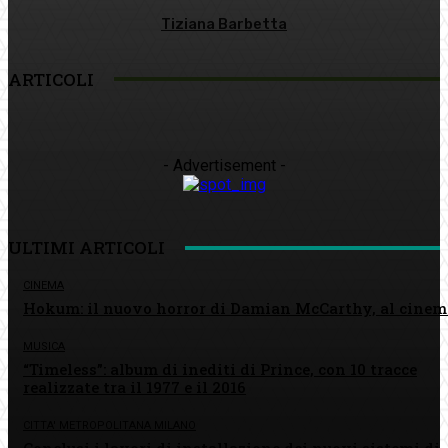
Tiziana Barbetta
ARTICOLI
- Advertisement -
ULTIMI ARTICOLI
CINEMA
Hokum: il nuovo horror di Damian McCarthy, al cinem
MUSICA
“Timeless”: album di inediti di Prince, con 10 tracce
realizzate tra il 1977 e il 2016
CITTA' METROPOLITANA MILANO