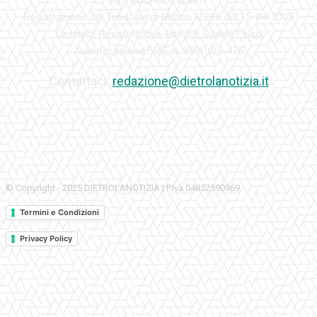
DIETROLANOTIZIA.IT
Registrazione del Tribunale di Milano N.286 del 15-04-2005
Direttore Responsabile-Editore: Davide Falco
Autorizzazione SIAE n. 350\I\05-475
Contattaci:
redazione@dietrolanotizia.it
© Copyright - 2025 DIETROLANOTIZIA | P.Iva 04852590969
Termini e Condizioni
Privacy Policy