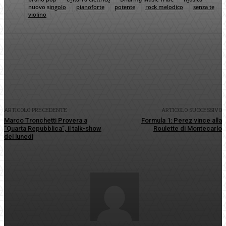
nuovo singolo
pianoforte
potente
rock melodico
senza te
violino
Facebook
Twitter
Pinterest
WhatsApp
ARTICOLO PRECEDENTE
ARTICOLO SUCCESSIVO
Marco Tronchetti Provera a
Formula 1: Perez vince alla
“Quarta Repubblica”, il talk-show
Roulette di Montecarlo
del lunedì