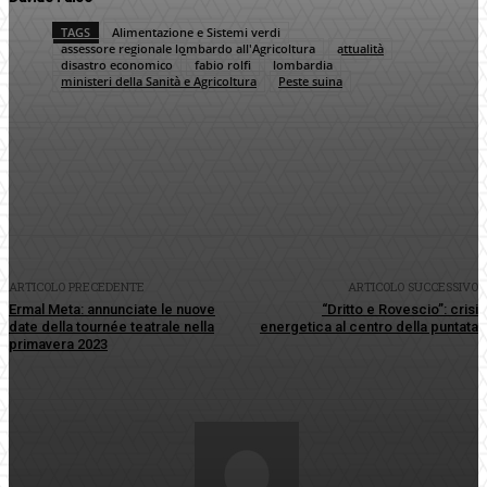
TAGS
Alimentazione e Sistemi verdi
assessore regionale lombardo all'Agricoltura
attualità
disastro economico
fabio rolfi
lombardia
ministeri della Sanità e Agricoltura
Peste suina
Facebook
Twitter
Pinterest
WhatsApp
ARTICOLO PRECEDENTE
ARTICOLO SUCCESSIVO
Ermal Meta: annunciate le nuove
“Dritto e Rovescio”: crisi
date della tournée teatrale nella
energetica al centro della puntata
primavera 2023