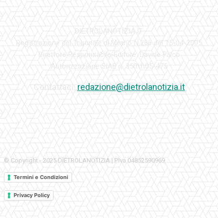
DIETROLANOTIZIA.IT
Registrazione del Tribunale di Milano N.286 del 15-04-2005
Direttore Responsabile-Editore: Davide Falco
Autorizzazione SIAE n. 350\I\05-475
Contattaci:
redazione@dietrolanotizia.it
© Copyright - 2025 DIETROLANOTIZIA | P.Iva 04852590969
Termini e Condizioni
Privacy Policy