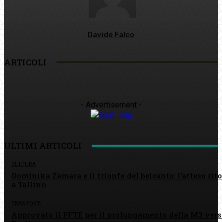
Davide Falco
ARTICOLI
- Advertisement -
ULTIMI ARTICOLI
CULTURA
Dominika Zamara e il trionfo del belcanto: l’atteso rit
a Tallinn
TRASPORTI
Approvato il PFTE per il prolungamento della M3 vers