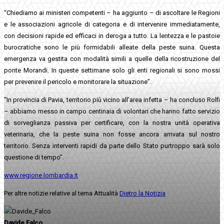
“Chiediamo ai ministeri competenti – ha aggiunto – di ascoltare le Regioni
e le associazioni agricole di categoria e di intervenire immediatamente,
con decisioni rapide ed efficaci in deroga a tutto. La lentezza e le pastoie
burocratiche sono le più formidabili alleate della peste suina. Questa
emergenza va gestita con modalità simili a quelle della ricostruzione del
ponte Morandi. In queste settimane solo gli enti regionali si sono mossi
per prevenire il pericolo e monitorare la situazione”.
“In provincia di Pavia, territorio più vicino all’area infetta – ha concluso Rolfi
– abbiamo messo in campo centinaia di volontari che hanno fatto servizio
di sorveglianza passiva per certificare, con la nostra unità operativa
veterinaria, che la peste suina non fosse ancora arrivata sul nostro
territorio. Senza interventi rapidi da parte dello Stato purtroppo sarà solo
questione di tempo”.
www.regione.lombardia.it
Per altre notizie relative al tema Attualità
Dietro la Notizia
Davide Falco