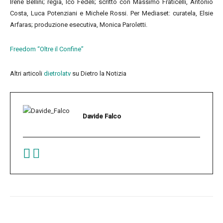
Irene Bellini; regia, Ico Fedeli; scritto con Massimo Fraticelli, Antonio
Costa, Luca Potenziani e Michele Rossi. Per Mediaset: curatela, Elsie
Arfaras; produzione esecutiva, Monica Paroletti.
Freedom “Oltre il Confine”
Altri articoli
dietrolatv
su Dietro la Notizia
Davide Falco
Facebook
Twitter
Pinterest
W