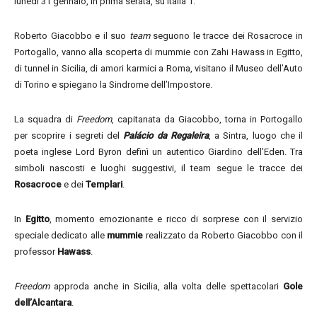
lunedì 31 gennaio, in prima serata, su Italia 1.
Roberto Giacobbo e il suo
team
seguono le tracce dei Rosacroce in
Portogallo, vanno alla scoperta di mummie con Zahi Hawass in Egitto,
di tunnel in Sicilia, di amori karmici a Roma, visitano il Museo dell’Auto
di Torino e spiegano la Sindrome dell’Impostore.
La squadra di
Freedom
, capitanata da Giacobbo, torna in Portogallo
per scoprire i segreti del
Palácio da Regaleira
, a Sintra, luogo che il
poeta inglese Lord Byron definì un autentico Giardino dell’Eden. Tra
simboli nascosti e luoghi suggestivi, il team segue le tracce dei
Rosacroce
e dei
Templari
.
In
Egitto
, momento emozionante e ricco di sorprese con il servizio
speciale dedicato alle
mummie
realizzato da Roberto Giacobbo con il
professor
Hawass
.
Freedom
approda anche in Sicilia, alla volta delle spettacolari
Gole
dell’Alcantara
.