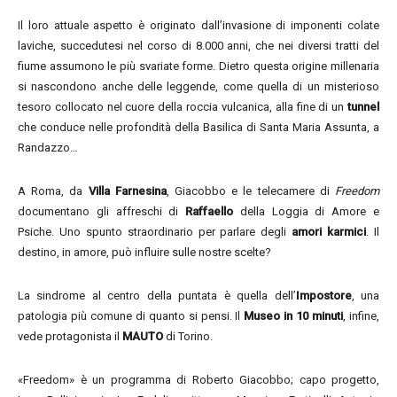
Il loro attuale aspetto è originato dall’invasione di imponenti colate
laviche, succedutesi nel corso di 8.000 anni, che nei diversi tratti del
fiume assumono le più svariate forme. Dietro questa origine millenaria
si nascondono anche delle leggende, come quella di un misterioso
tesoro collocato nel cuore della roccia vulcanica, alla fine di un
tunnel
che conduce nelle profondità della Basilica di Santa Maria Assunta, a
Randazzo…
A Roma, da
Villa Farnesina
, Giacobbo e le telecamere di
Freedom
documentano gli affreschi di
Raffaello
della Loggia di Amore e
Psiche. Uno spunto straordinario per parlare degli
amori karmici
. Il
destino, in amore, può influire sulle nostre scelte?
La sindrome al centro della puntata è quella dell’
Impostore
, una
patologia più comune di quanto si pensi. Il
Museo in 10 minuti
, infine,
vede protagonista il
MAUTO
di Torino.
«Freedom» è un programma di Roberto Giacobbo; capo progetto,