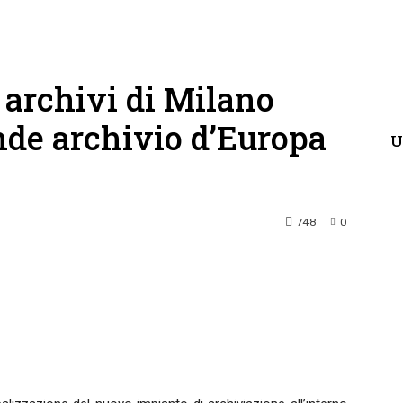
i archivi di Milano
ande archivio d’Europa
U
748
0
terest
WhatsApp