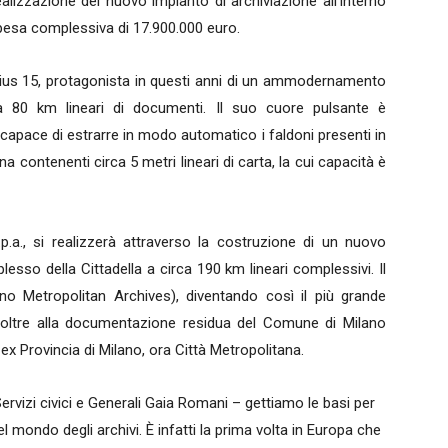
alizzazione del nuovo impianto di archiviazione all’interno
 spesa complessiva di 17.900.000 euro.
ovius 15, protagonista in questi anni di un ammodernamento
ca 80 km lineari di documenti. Il suo cuore pulsante è
a capace di estrarre in modo automatico i faldoni presenti in
a contenenti circa 5 metri lineari di carta, la cui capacità è
p.a., si realizzerà attraverso la costruzione di un nuovo
sso della Cittadella a circa 190 km lineari complessivi. Il
o Metropolitan Archives), diventando così il più grande
à oltre alla documentazione residua del Comune di Milano
la ex Provincia di Milano, ora Città Metropolitana.
ervizi civici e Generali Gaia Romani – gettiamo le basi per
l mondo degli archivi. È infatti la prima volta in Europa che