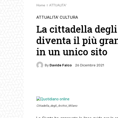
Home
ATTUALITA'
ATTUALITA'
CULTURA
La cittadella degl
diventa il più gr
in un unico sito
By
Davide Falco
26 Dicembre 2021
Facebook
Twitter
Pin
Cittadella_degli_Archivi_Milano