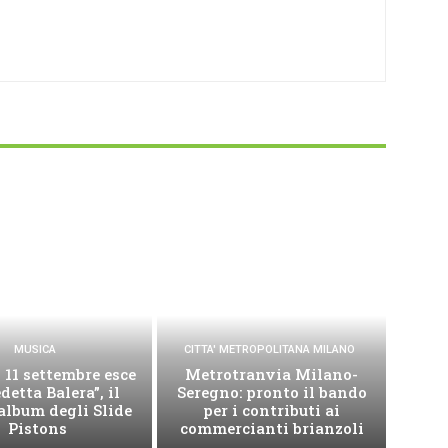
MUSICA
CITTA' METROPOLITANA MILANO
 11 settembre esce
Metrotranvia Milano-
detta Balera”, il
Seregno: pronto il bando
album degli Slide
per i contributi ai
Pistons
commercianti brianzoli