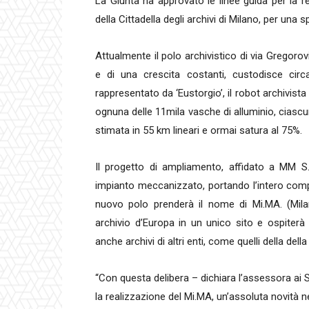
La Giunta ha approvato le linee guida per la re
della Cittadella degli archivi di Milano, per una
Attualmente il polo archivistico di via Gregor
e di una crescita costanti, custodisce cir
rappresentato da ‘Eustorgio’, il robot archivist
ognuna delle 11mila vasche di alluminio, ciascun
stimata in 55 km lineari e ormai satura al 75%.
Il progetto di ampliamento, affidato a MM S.
impianto meccanizzato, portando l’intero comple
nuovo polo prenderà il nome di Mi.MA. (Milan
archivio d’Europa in un unico sito e ospiter
anche archivi di altri enti, come quelli della del
“Con questa delibera – dichiara l’assessora ai S
la realizzazione del Mi.MA, un’assoluta novità ne