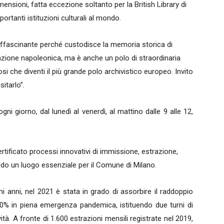
mensioni, fatta eccezione soltanto per la British Library di
portanti istituzioni culturali al mondo.
 affascinante perché custodisce la memoria storica di
azione napoleonica, ma è anche un polo di straordinaria
 che diventi il più grande polo archivistico europeo. Invito
sitarlo”.
ni giorno, dal lunedì al venerdì, al mattino dalle 9 alle 12,
ertificato processi innovativi di immissione, estrazione,
do un luogo essenziale per il Comune di Milano.
i anni, nel 2021 è stata in grado di assorbire il raddoppio
 110% in piena emergenza pandemica, istituendo due turni di
à. A fronte di 1.600 estrazioni mensili registrate nel 2019,