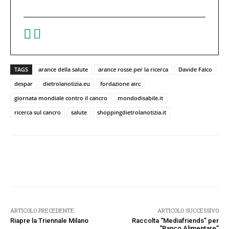
TAGS
arance della salute
arance rosse per la ricerca
Davide Falco
despar
dietrolanotizia.eu
fordazione airc
giornata mondiale contro il cancro
mondodisabile.it
ricerca sul cancro
salute
shoppingdietrolanotizia.it
Facebook
Twitter
Pinterest
W
ARTICOLO PRECEDENTE
ARTICOLO SUCCESSIVO
Riapre la Triennale Milano
Raccolta “Mediafriends” per
“Banco Alimentare”