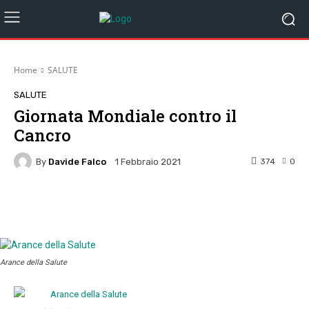
Home
SALUTE
SALUTE
Giornata Mondiale contro il
Cancro
By
Davide Falco
374
0
1 Febbraio 2021
Facebook
Twitter
Pinterest
W
Arance della Salute