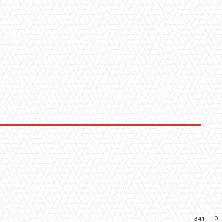
LLERY
ALTRO
0
341