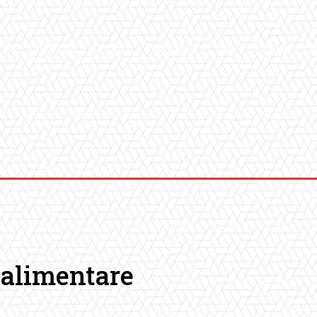
ICA
SALUTE
SPORT
CHI SIAMO
CONVENZIONI
GA
 alimentare