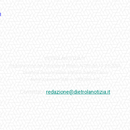
DIETROLANOTIZIA.IT
Registrazione del Tribunale di Milano N.286 del 15-04-2005
Direttore Responsabile-Editore: Davide Falco
Autorizzazione SIAE n. 350\I\05-475
Contattaci:
redazione@dietrolanotizia.it