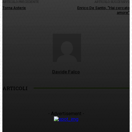
ARTICOLO PRECEDENTE
ARTICOLO SUCCESSIVO
Torna Asterix
Enrico De Santis, “Hai cercato
amore”
Davide Falco
ARTICOLI
- Advertisement -