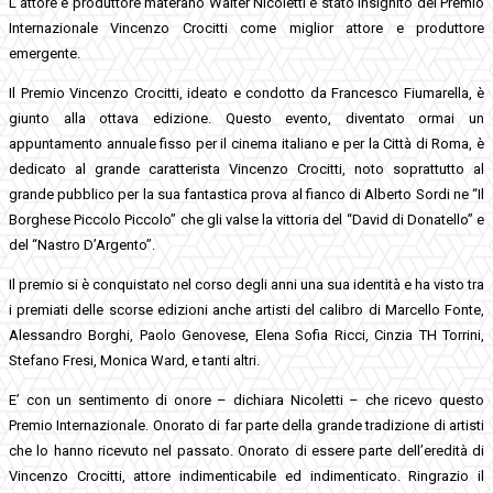
L’attore e produttore materano Walter Nicoletti è stato insignito del Premio
Internazionale Vincenzo Crocitti come miglior attore e produttore
emergente.
Il Premio Vincenzo Crocitti, ideato e condotto da Francesco Fiumarella, è
giunto alla ottava edizione. Questo evento, diventato ormai un
appuntamento annuale fisso per il cinema italiano e per la Città di Roma, è
dedicato al grande caratterista Vincenzo Crocitti, noto soprattutto al
grande pubblico per la sua fantastica prova al fianco di Alberto Sordi ne “Il
Borghese Piccolo Piccolo” che gli valse la vittoria del “David di Donatello” e
del “Nastro D’Argento”.
Il premio si è conquistato nel corso degli anni una sua identità e ha visto tra
i premiati delle scorse edizioni anche artisti del calibro di Marcello Fonte,
Alessandro Borghi, Paolo Genovese, Elena Sofia Ricci, Cinzia TH Torrini,
Stefano Fresi, Monica Ward, e tanti altri.
E’ con un sentimento di onore – dichiara Nicoletti – che ricevo questo
Premio Internazionale. Onorato di far parte della grande tradizione di artisti
che lo hanno ricevuto nel passato. Onorato di essere parte dell’eredità di
Vincenzo Crocitti, attore indimenticabile ed indimenticato. Ringrazio il