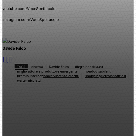
youtube.com/VoceSpettacolo
instagram.com/VoceSpettacolo
Davide Falco
TAGS
cinema
Davide Falco
dietrolanotizia.eu
miglio attore e produttore emergente
mondodisabile.it
premio internazionale vincenzo crocitti
shoppingdietrolanotizia.it
walter nicoletti
Facebook
Twitter
Pinterest
WhatsApp