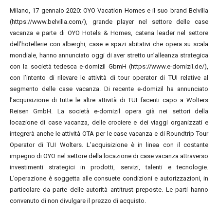
Milano, 17 gennaio 2020: OYO Vacation Homes e il suo brand Belvilla
(https://www.belvilla.com/), grande player nel settore delle case
vacanza e parte di OYO Hotels & Homes, catena leader nel settore
dell’hotellerie con alberghi, case e spazi abitativi che opera su scala
mondiale, hanno annunciato oggi di aver stretto un’alleanza strategica
con la società tedesca e-domizil GbmH (https://www.e-domizil.de/),
con l’intento di rilevare le attività di tour operator di TUI relative al
segmento delle case vacanza. Di recente e-domizil ha annunciato
l’acquisizione di tutte le altre attività di TUI facenti capo a Wolters
Reisen GmbH. La società e-domizil opera già nei settori della
locazione di case vacanza, delle crociere e dei viaggi organizzati e
integrerà anche le attività OTA per le case vacanza e di Roundtrip Tour
Operator di TUI Wolters. L’acquisizione è in linea con il costante
impegno di OYO nel settore della locazione di case vacanza attraverso
investimenti strategici in prodotti, servizi, talenti e tecnologie.
L’operazione è soggetta alle consuete condizioni e autorizzazioni, in
particolare da parte delle autorità antitrust preposte. Le parti hanno
convenuto di non divulgare il prezzo di acquisto.