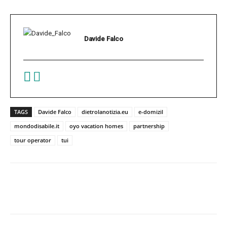
Davide Falco
TAGS
Davide Falco
dietrolanotizia.eu
e-domizil
mondodisabile.it
oyo vacation homes
partnership
tour operator
tui
Facebook
Twitter
Pinterest
W