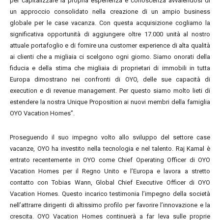
per capitalizzare la propria esperienza e conoscenza avvalendosi di
un approccio consolidato nella creazione di un ampio business
globale per le case vacanza. Con questa acquisizione cogliamo la
significativa opportunità di aggiungere oltre 17.000 unità al nostro
attuale portafoglio e di fornire una customer experience di alta qualità
ai clienti che a migliaia ci scelgono ogni giorno. Siamo onorati della
fiducia e della stima che migliaia di proprietari di immobili in tutta
Europa dimostrano nei confronti di OYO, delle sue capacità di
execution e di revenue management. Per questo siamo molto lieti di
estendere la nostra Unique Proposition ai nuovi membri della famiglia
OYO Vacation Homes”.
Proseguendo il suo impegno volto allo sviluppo del settore case
vacanze, OYO ha investito nella tecnologia e nel talento. Raj Kamal è
entrato recentemente in OYO come Chief Operating Officer di OYO
Vacation Homes per il Regno Unito e l’Europa e lavora a stretto
contatto con Tobias Wann, Global Chief Executive Officer di OYO
Vacation Homes. Questo incarico testimonia l’impegno della società
nell’attrarre dirigenti di altissimo profilo per favorire l’innovazione e la
crescita. OYO Vacation Homes continuerà a far leva sulle proprie