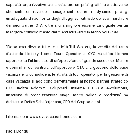
capacità organizzative per assicurare un pricing ottimale attraverso
strumenti di revenue management come il dynamic pricing,
un’adeguata disponibilità degli alloggi sui siti web del suo marchio e
dei suoi partner OTA, oltre a una migliore esperienza digitale per un
maggiore coinvolgimento dei clienti attraverso la tecnologia CRM.
“Dopo aver rilevato tutte le attività TUI Wolters, la vendita del ramo
d’azienda Holiday Home Tours Operator a OYO Vacation Homes
rappresenta l’ultimo atto di un’operazione di grande successo. Mentre
e-domizil si concentrerà sull’approccio OTA alla gestione delle case
vacanza e lo consoliderà, le attività di tour operator per la gestione di
case vacanza si addicono perfettamente al nostro partner strategico
OYO. Inoltre e-domizil svilupperà, insieme alla OTA e-kolumbus,
un’attività di organizzazione viaggi molto solida e redditizia” ha
dichiarato Detlev Schäferjohann, CEO del Gruppo e-hoi.
Informazioni: www.oyovacationhomes.com
Paola Dongu