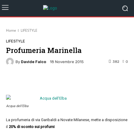
Home
LIFESTYLE
LIFESTYLE
Profumeria Marinella
By
Davide Falco
382
0
18 Novembre 2015
Facebook
Twitter
Pinterest
W
Acqua dell’Elba
La profumeria di via Garibaldi a Novate Milanese, mette a disposizione
il
20% di sconto sui profumi