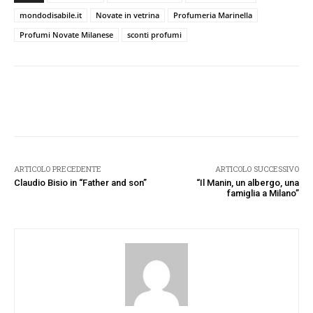
mondodisabile.it
Novate in vetrina
Profumeria Marinella
Profumi Novate Milanese
sconti profumi
Facebook
Twitter
Pinterest
W
ARTICOLO PRECEDENTE
ARTICOLO SUCCESSIVO
Claudio Bisio in “Father and son”
“Il Manin, un albergo, una
famiglia a Milano”