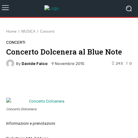
Home
MUSICA
Concerti
CONCERTI
Concerto Dolcenera al Blue Note
By
Davide Falco
293
0
9 Novembre 2015
Facebook
Twitter
Pinterest
W
Concerto Dolcenera
Informazioni e prenotazioni