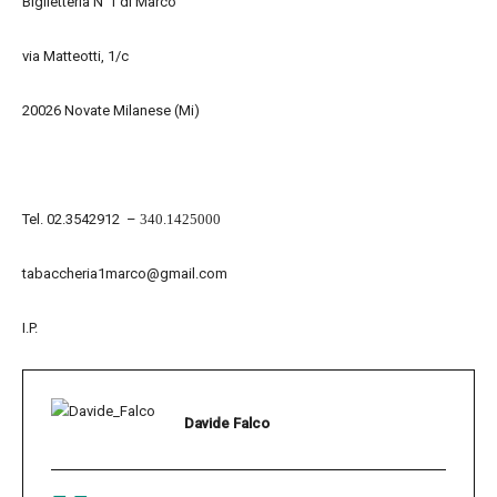
Biglietteria N°1 di Marco
via Matteotti, 1/c
20026 Novate Milanese (Mi)
Tel. 02.3542912
–
340.1425000
tabaccheria1marco@gmail.com
I.P.
Davide Falco