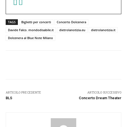
TAGS
Biglietti per concerti
Concerto Dolcenera
Davide Falco. mondodisabile.it
dietrolanotizia.eu
dietrolanotizia.it
Dolcenera al Blue Note Milano
Facebook
Twitter
Pinterest
W
ARTICOLO PRECEDENTE
ARTICOLO SUCCESSIVO
BLS
Concerto Dream Theater