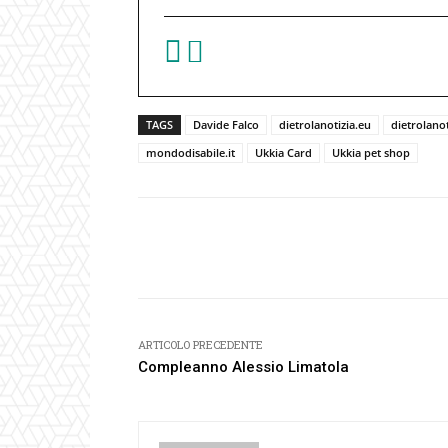
TAGS
Davide Falco
dietrolanotizia.eu
dietrolanot
mondodisabile.it
Ukkia Card
Ukkia pet shop
Facebook
Condividi
ARTICOLO PRECEDENTE
Compleanno Alessio Limatola