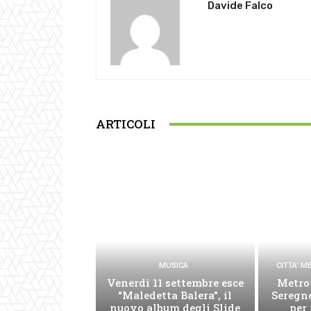
Davide Falco
ARTICOLI
MUSICA
CITTA' 
Venerdì 11 settembre esce
Metro
“Maledetta Balera”, il
Seregno
nuovo album degli Slide
per 