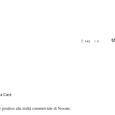
U
342
0
terest
WhatsApp
ia Card.
e positivo alla realtà commerciale di Novate.