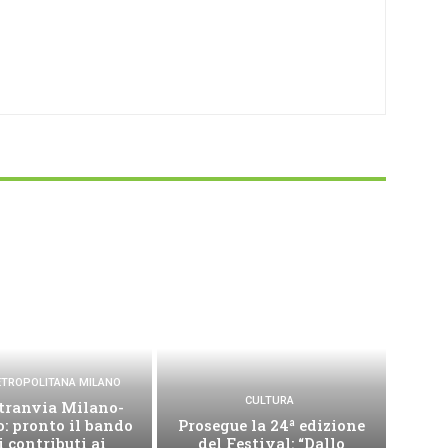
METROPOLITANA MILANO
CULTURA
tranvia Milano-
: pronto il bando
Prosegue la 24ª edizione
i contributi ai
del Festival: “Dallo