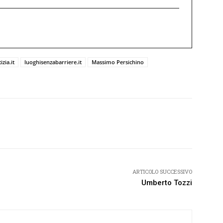
izia.it
luoghisenzabarriere.it
Massimo Persichino
Twitter
Pinterest
WhatsApp
ARTICOLO SUCCESSIVO
Umberto Tozzi