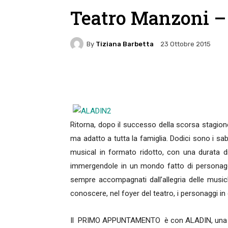
Teatro Manzoni –
By
Tiziana Barbetta
23 Ottobre 2015
Facebook
Twitter
Pin
Ritorna, dopo il successo della scorsa stagione, i
ma adatto a tutta la famiglia. Dodici sono i saba
musical in formato ridotto, con una durata d
immergendole in un mondo fatto di personaggi 
sempre accompagnati dall’allegria delle musich
conoscere, nel foyer del teatro, i personaggi 
Il PRIMO APPUNTAMENTO è con ALADIN, una bel