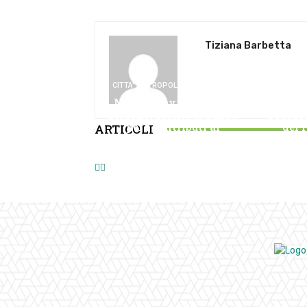
Tiziana Barbetta
CITTA' METROPOLITANA MILANO
Metrotranvia Milano-
Seregno: pronto il bando
Prosegu
per i contributi ai
del 
ARTICOLI
commercianti brianzoli
Sciama