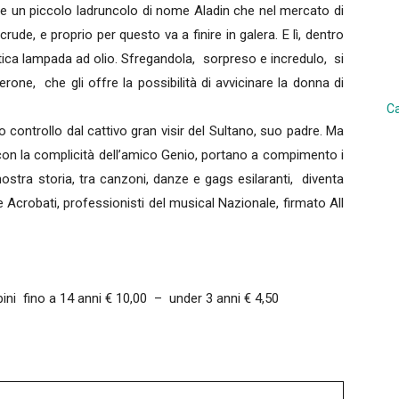
nte un piccolo ladruncolo di nome Aladin che nel mercato di
crude, e proprio per questo va a finire in galera. E lì, dentro
tica lampada ad olio. Sfregandola, sorpreso e incredulo, si
one, che gli offre la possibilità di avvicinare la donna di
Ca
o controllo dal cattivo gran visir del Sultano, suo padre. Ma
n, con la complicità dell’amico Genio, portano a compimento i
ostra storia, tra canzoni, danze e gags esilaranti, diventa
i e Acrobati, professionisti del musical Nazionale, firmato All
ni fino a 14 anni € 10,00 – under 3 anni € 4,50