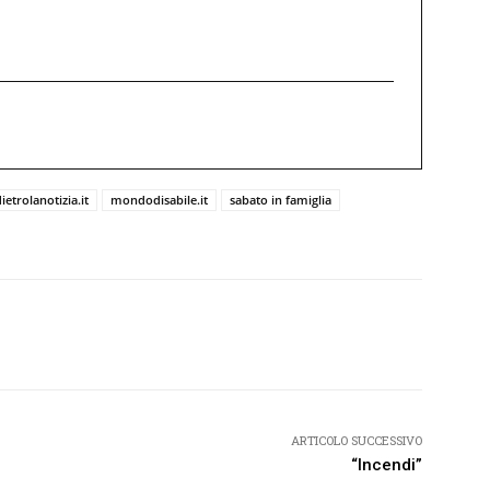
ietrolanotizia.it
mondodisabile.it
sabato in famiglia
Twitter
Pinterest
WhatsApp
ARTICOLO SUCCESSIVO
“Incendi”