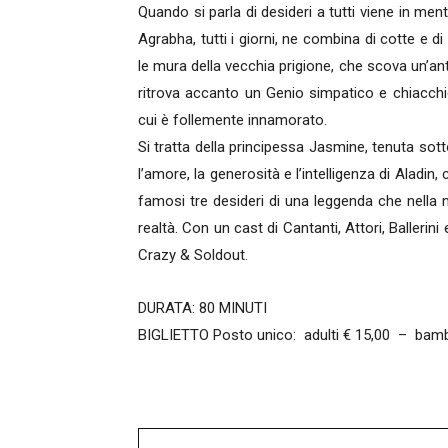
Quando si parla di desideri a tutti viene in me
Agrabha, tutti i giorni, ne combina di cotte e di 
le mura della vecchia prigione, che scova un’an
ritrova accanto un Genio simpatico e chiacchier
cui è follemente innamorato.
Si tratta della principessa Jasmine, tenuta sott
l’amore, la generosità e l’intelligenza di Aladi
famosi tre desideri di una leggenda che nella n
realtà. Con un cast di Cantanti, Attori, Ballerin
Crazy & Soldout.
DURATA: 80 MINUTI
BIGLIETTO Posto unico: adulti € 15,00 – bambi