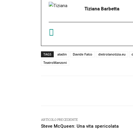
Tiziana Barbetta
TAGS
aladin
Davide Falco
dietrolanotizia.eu
d
TeatroManzoni
Facebook
Condividi
ARTICOLO PRECEDENTE
Steve McQueen: Una vita spericolata