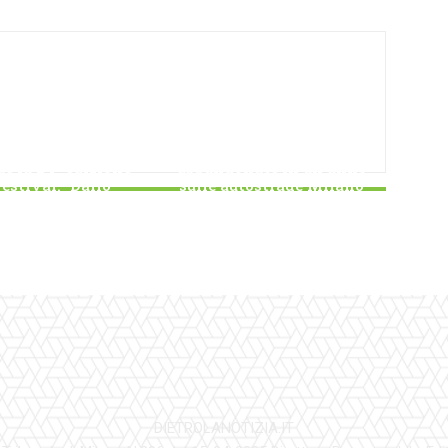
AMBIENTE
Oltre 2,6 tonnellate di
CULTURA
rifiuti speciali
e la 24ª edizione
abbandonate in un anno
Festival: “Dallo
sulle autostrade Milano
no allo Showman”
Serravalle
DIETROLANOTIZIA.IT