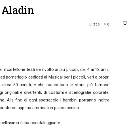
 Aladin
U
335
0
terest
WhatsApp
l cartellone teatrale rivolto ai più piccoli, dai 4 ai 12 anni,
ti pomeriggio dedicati ai Musical per i piccoli, veri e propri
i circa 80 minuti, e che raccontano le storie più famose
originali e divertenti, di costumi e scenografie colorate,
e. Alla fine di ogni spettacolo i bambini potranno inoltre
in costume appena ammirati in palcoscenico.
lissima fiaba orientaleggiante.