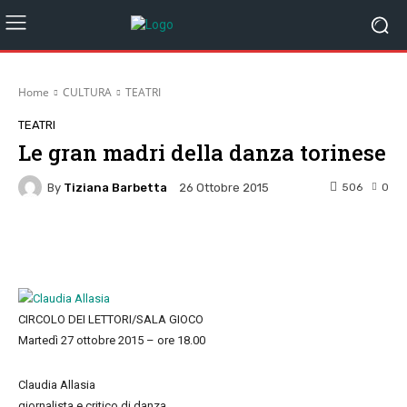
Home
CULTURA
TEATRI
TEATRI
Le gran madri della danza torinese
By
Tiziana Barbetta
506
0
26 Ottobre 2015
Facebook
Twitter
Pinterest
W
CIRCOLO DEI LETTORI/SALA GIOCO
Martedì 27 ottobre 2015 – ore 18.00
Claudia Allasia
giornalista e critico di danza