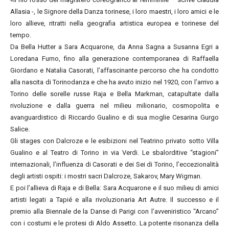
Allasia -, le Signore della Danza torinese, i loro maestri, i loro amici e le
loro allieve, ritratti nella geografia artistica europea e torinese del
tempo.
Da Bella Hutter a Sara Acquarone, da Anna Sagna a Susanna Egri a
Loredana Furno, fino alla generazione contemporanea di Raffaella
Giordano e Natalia Casorati, l’affascinante percorso che ha condotto
alla nascita di Torinodanza e che ha avuto inizio nel 1920, con l’arrivo a
Torino delle sorelle russe Raja e Bella Markman, catapultate dalla
rivoluzione e dalla guerra nel milieu milionario, cosmopolita e
avanguardistico di Riccardo Gualino e di sua moglie Cesarina Gurgo
Salice.
Gli stages con Dalcroze e le esibizioni nel Teatrino privato sotto Villa
Gualino e al Teatro di Torino in via Verdi. Le sbalorditive “stagioni”
internazionali, l’influenza di Casorati e dei Sei di Torino, l’eccezionalità
degli artisti ospiti: i mostri sacri Dalcroze, Sakarov, Mary Wigman.
E poi l’allieva di Raja e di Bella: Sara Acquarone e il suo milieu di amici
artisti legati a Tapié e alla rivoluzionaria Art Autre. Il successo e il
premio alla Biennale de la Danse di Parigi con l’avveniristico “Arcano”
con i costumi e le protesi di Aldo Assetto. La potente risonanza della