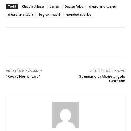
TAGS
Claudia Allasia
danza
Davise Falco
dietrolanotizia.eu
dietrolanotizia.it
le gran madri
mondodisabili.it
Facebook
Twitter
Pinterest
W
ARTICOLO PRECEDENTE
ARTICOLO SUCCESSIVO
“Rocky Horror Live”
Seminario di Michelangelo
Giordano