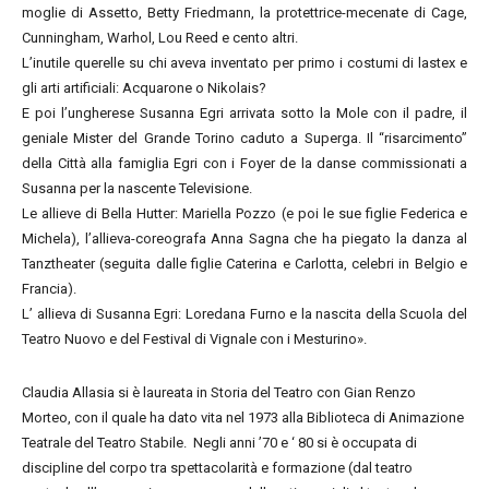
moglie di Assetto, Betty Friedmann, la protettrice-mecenate di Cage,
Cunningham, Warhol, Lou Reed e cento altri.
L’inutile querelle su chi aveva inventato per primo i costumi di lastex e
gli arti artificiali: Acquarone o Nikolais?
E poi l’ungherese Susanna Egri arrivata sotto la Mole con il padre, il
geniale Mister del Grande Torino caduto a Superga. Il “risarcimento”
della Città alla famiglia Egri con i Foyer de la danse commissionati a
Susanna per la nascente Televisione.
Le allieve di Bella Hutter: Mariella Pozzo (e poi le sue figlie Federica e
Michela), l’allieva-coreografa Anna Sagna che ha piegato la danza al
Tanztheater (seguita dalle figlie Caterina e Carlotta, celebri in Belgio e
Francia).
L’ allieva di Susanna Egri: Loredana Furno e la nascita della Scuola del
Teatro Nuovo e del Festival di Vignale con i Mesturino».
Claudia Allasia si è laureata in Storia del Teatro con Gian Renzo
Morteo, con il quale ha dato vita nel 1973 alla Biblioteca di Animazione
Teatrale del Teatro Stabile. Negli anni ’70 e ‘ 80 si è occupata di
discipline del corpo tra spettacolarità e formazione (dal teatro