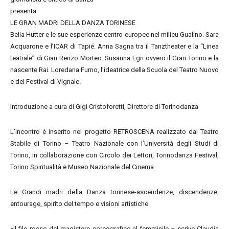
presenta
LE GRAN MADRI DELLA DANZA TORINESE
Bella Hutter e le sue esperienze centro-europee nel milieu Gualino. Sara
Acquarone e l’ICAR di Tapié. Anna Sagna tra il Tanztheater e la “Linea
teatrale” di Gian Renzo Morteo. Susanna Egri ovvero il Gran Torino e la
nascente Rai. Loredana Furno, l’ideatrice della Scuola del Teatro Nuovo
e del Festival di Vignale.
Introduzione a cura di Gigi Cristoforetti, Direttore di Torinodanza
L’incontro è inserito nel progetto RETROSCENA realizzato dal Teatro
Stabile di Torino – Teatro Nazionale con l’Università degli Studi di
Torino, in collaborazione con Circolo dei Lettori, Torinodanza Festival,
Torino Spiritualità e Museo Nazionale del Cinema
Le Grandi madri della Danza torinese-ascendenze, discendenze,
entourage, spirito del tempo e visioni artistiche
«Il filo rosso del magistero coreografico al femminile – scrive Claudia