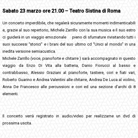
Sabato 23 marzo ore 21.00 – Teatro Sistina di Roma
Un concerto imperdibile, che regalerà sicuramente momenti indimenticabili
e, grazie al suo repertorio, Michele Zarrillo con la sua musica e il suo estro
ci guiderà in un viaggio emozionale pieno di sfumature rivisitando tutti i
suoi successi “storici” e i brani del suo ultimo cd “Unici al mondo” in una
inedita versione semiacustica.
Michele Zarrillo (voce, pianoforte e chitarre ) sarà accompagnato in questo
viaggio da Enzo Di Vita alla batteria, Danio Fiorucci al basso e
contrabbasso, Alessio Graziani al pianoforte, tastiere, cori e fiati vari,
Roberto Guarino e Andrea Valentini alle chitarre, Andrea De Luca al violino,
Anna De Francesco alle percussioni e cori ed una sezione d’archi di 8
elementi.
Il concerto verrà registrato in audio/video per realizzarne un dvd di
prossima uscita.