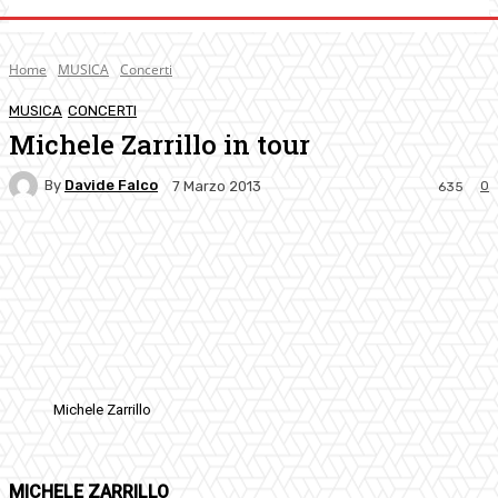
Home
MUSICA
Concerti
MUSICA
CONCERTI
Michele Zarrillo in tour
By
Davide Falco
0
7 Marzo 2013
635
Facebook
Twitter
Pinterest
WhatsApp
Michele Zarrillo
MICHELE ZARRILLO