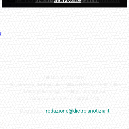
per i contributi ai commercianti brianzoli
Sciamano allo Showman”
Serravalle
Carica di più
DIETROLANOTIZIA.IT
Registrazione del Tribunale di Milano N.286 del 15-04-2005
Direttore Responsabile-Editore: Davide Falco
Autorizzazione SIAE n. 350\I\05-475
Contattaci:
redazione@dietrolanotizia.it