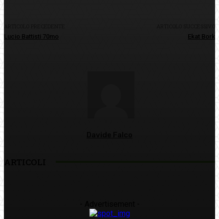
ARTICOLO PRECEDENTE
ARTICOLO SUCCESSIVO
Lucio Battisti 70mo
Ekat Bork
Davide Falco
ARTICOLI
- Advertisement -