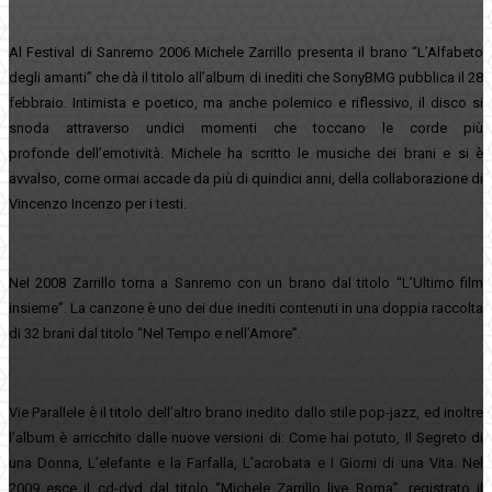
Al Festival di Sanremo 2006 Michele Zarrillo presenta il brano “L’Alfabeto
degli amanti” che dà il titolo all’album di inediti che SonyBMG pubblica il 28
febbraio. Intimista e poetico, ma anche polemico e riflessivo, il disco si
snoda attraverso undici momenti che toccano le corde più
profonde dell’emotività. Michele ha scritto le musiche dei brani e si è
avvalso, come ormai accade da più di quindici anni, della collaborazione di
Vincenzo Incenzo per i testi.
Nel 2008 Zarrillo torna a Sanremo con un brano dal titolo “L’Ultimo film
insieme”. La canzone è uno dei due inediti contenuti in una doppia raccolta
di 32 brani dal titolo “Nel Tempo e nell’Amore”.
Vie Parallele è il titolo dell’altro brano inedito dallo stile pop-jazz, ed inoltre
l’album è arricchito dalle nuove versioni di: Come hai potuto, Il Segreto di
una Donna, L’elefante e la Farfalla, L’acrobata e I Giorni di una Vita. Nel
2009 esce il cd-dvd dal titolo “Michele Zarrillo live Roma”, registrato il