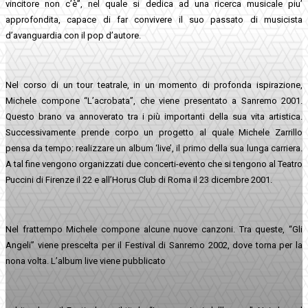
vincitore non c’è”, nel quale si dedica ad una ricerca musicale piu’
approfondita, capace di far convivere il suo passato di musicista
d’avanguardia con il pop d’autore.
Nel corso di un tour teatrale, in un momento di profonda ispirazione,
Michele compone “L’acrobata”, che viene presentato a Sanremo 2001.
Questo brano va annoverato tra i più importanti della sua vita artistica.
Successivamente prende corpo un progetto al quale Michele Zarrillo
pensa da tempo: realizzare un album ‘live’, il primo della sua lunga carriera.
A tal fine vengono organizzati due concerti-evento che si tengono al Teatro
Puccini di Firenze il 22 e all’Horus Club di Roma il 23 dicembre 2001.
Nel frattempo Michele compone alcune nuove canzoni. Tra queste, “Gli
Angeli” viene prescelta per il Festival di Sanremo 2002, dove torna per la
nona volta. L’album live viene pubblicato