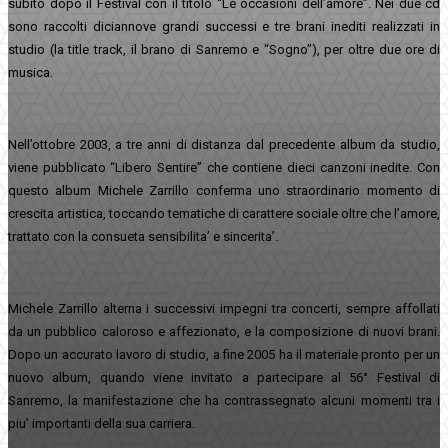
subito dopo il Festival con il titolo “Le occasioni dell’amore”. Nei due cd
sono raccolti diciannove grandi successi e tre brani inediti realizzati in
studio (la title track, il brano di Sanremo e “Sogno”), per oltre due ore di
musica.
Nell’ottobre 2003, a tre anni di distanza dal precedente album da studio,
viene pubblicato “Libero Sentire” che contiene dieci canzoni inedite. Con
questo album Michele Zarrillo conferma uno straordinario momento di
crescita artistica, toccando tematiche di carattere sociale oltre che l’amore,
trattato con la consueta sensibilita’ e sincerita’.
Michele Zarrillo alterna i successivi impegni tra concerti, sempre affollati
da un pubblico caloroso e affezionato, e la composizione di nuovi brani.
Dopo un accurato lavoro di studio, a fine 2005 ha il materiale pronto per un
nuovo album, quando viene invitato a partecipare al 56° Festival di
Sanremo, la manifestazione che ha contrassegnato alcuni momenti tra i
piu’ importanti della sua carriera.