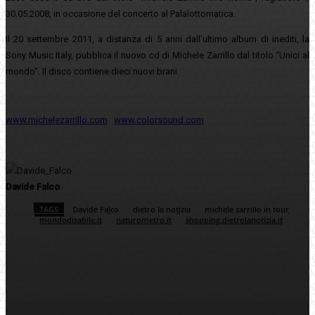
30.05.2008, in occasione del concerto al Palalottomatica.
Il 20 settembre 2011, a distanza di 5 anni dall’ultimo album di inediti, la
Sony Music Italy, pubblica il nuovo cd di Michele Zarrillo dal titolo “Unici al
mondo”. Il disco contiene dieci nuovi brani.
www.michelezarrillo.com
www.colorsound.com
Davide Falco
TAGS
Davide Falco
dietro la notizia
michele zarrillo in tour
mondodisabile.it
naturometro.it
shopping.dietrolanotizia.it
Facebook
Twitter
Pinterest
WhatsApp