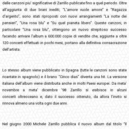
delle canzoni piu’ significative di Zarrillo publicate fino a quel periodo. Oltre
all’aggiunta di due brani inediti, “L’amore vuole amore” e “Ragazza
d’argento”, sono stati riproposti con nuovi arrangiamenti “La notte dei
pensieri”, “Una rosa blu” e “Su quel pianeta libero”. Queste canzoni, in
particolare “Una rosa blu”, ottengono un nuovo strepitoso successo
facendo arrivare l’album a 600.000 copie di vendite che, aggiunte a oltre
120 concerti effettuati in pochi mesi, portano alla definitiva consacrazione
dell’artista.
Lo stesso album viene pubblicato in Spagna (tutte le canzoni sono state
ricantate in spagnolo) e il brano “Cinco dias” diventa una hit. La versione
italiana dell’album viene distribuita anche in molti Paesi europei. Da meta’
novembre a meta’ dicembre ’98 Zarrillo si esibisce in alcuni
concerti oltreoceano e, dato il successo ottenuto, da allora l’invito si
rinnova almeno una volta ogni due anni.
Nel giugno 2000 Michele Zarrillo pubblica il nuovo album dal titolo “Il