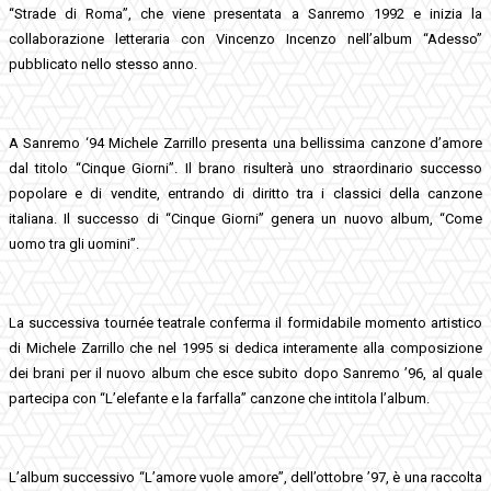
“Strade di Roma”, che viene presentata a Sanremo 1992 e inizia la
collaborazione letteraria con Vincenzo Incenzo nell’album “Adesso”
pubblicato nello stesso anno.
A Sanremo ‘94 Michele Zarrillo presenta una bellissima canzone d’amore
dal titolo “Cinque Giorni”. Il brano risulterà uno straordinario successo
popolare e di vendite, entrando di diritto tra i classici della canzone
italiana. Il successo di “Cinque Giorni” genera un nuovo album, “Come
uomo tra gli uomini”.
La successiva tournée teatrale conferma il formidabile momento artistico
di Michele Zarrillo che nel 1995 si dedica interamente alla composizione
dei brani per il nuovo album che esce subito dopo Sanremo ’96, al quale
partecipa con “L’elefante e la farfalla” canzone che intitola l’album.
L’album successivo “L’amore vuole amore”, dell’ottobre ’97, è una raccolta