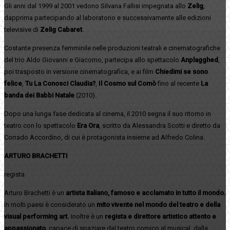
Gli anni dal 1999 al 2001 vedono Silvana Fallisi impegnata allo
Zelig
,
dapprima partecipando al laboratorio e successivamente alle edizioni
televisive di
Zelig Cabaret
.
Costante presenza femminile nelle produzioni teatrali e cinematografiche
del trio Aldo Giovanni e Giacomo, partecipa allo spettacolo
Anplagghed
,
poi trasposto in versione cinematografica, e ai film
Chiedimi se sono
felice
,
Tu La Conosci Claudia?
,
Il Cosmo sul Comò
fino al recente
La
banda dei Babbi Natale
(2010).
Dopo una lunga fase dedicata al cinema, il 2010 segna il suo ritorno in
teatro con lo spettacolo
Era Ora
, scritto da Alessandra Scotti e diretto da
Corrado Accordino, di cui è protagonista insieme ad Alfredo Colina.
ARTURO BRACHETTI
regista
Arturo Brachetti è un
artista italiano, famoso e acclamato in tutto il mondo.
In molti paesi è considerato un
mito vivente nel mondo del teatro e della
visual performing art.
Inoltre è un
regista e direttore artistico attento e
appassionato,
capace di spaziare dal teatro comico al musical, dalla