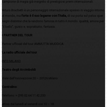
campione di magia già insignito di prestigiosi premi internazionali.
Arturo Brachetti è un personaggio internazionale spesso in viaggio intorno
al mondo, ma
forte è il suo legame con l’Italia,
di cui porta sul palco quei
segni distintivi che la rendono famosa in tutto il mondo: qualità, amore per
“il bello”, gusto e, soprattutto, fantasia.
I PARTNER DEL TOUR
Partner ufficiali del tour AMMUTTA MUDDICA:
La radio ufficiale del tour
INFO MILANO
Teatro degli Arcimboldi
Viale dell’Innovazione 20 – 20126 Milano
Centralino:
Telefono: + (39) 02.64.11.42.200
attivo dal lunedì al venerdì ore 10 – 18