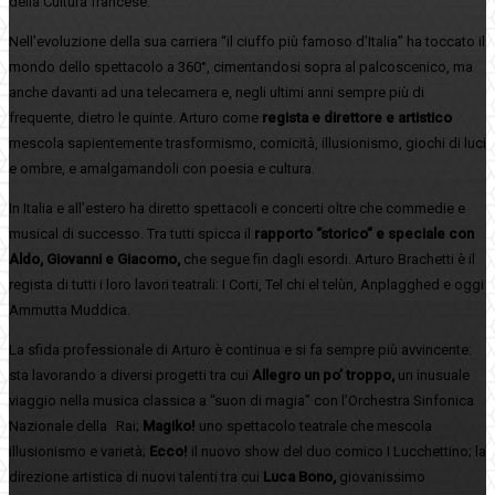
della Cultura francese.
Nell’evoluzione della sua carriera “il ciuffo più famoso d’Italia” ha toccato il
mondo dello spettacolo a 360°, cimentandosi sopra al palcoscenico, ma
anche davanti ad una telecamera e, negli ultimi anni sempre più di
frequente, dietro le quinte. Arturo come
regista e direttore e artistico
mescola sapientemente trasformismo, comicità, illusionismo, giochi di luci
e ombre, e amalgamandoli con poesia e cultura.
In Italia e all’estero ha diretto spettacoli e concerti oltre che commedie e
musical di successo. Tra tutti spicca il
rapporto “storico” e speciale con
Aldo, Giovanni e Giacomo,
che segue fin dagli esordi. Arturo Brachetti è il
regista di tutti i loro lavori teatrali: I Corti, Tel chi el telùn, Anplagghed e oggi
Ammutta Muddica.
La sfida professionale di Arturo è continua e si fa sempre più avvincente:
sta lavorando a diversi progetti tra cui
Allegro un po’ troppo,
un inusuale
viaggio nella musica classica a “suon di magia” con l’Orchestra Sinfonica
Nazionale della Rai;
Magiko!
uno spettacolo teatrale che mescola
illusionismo e varietà;
Ecco!
il nuovo show del duo comico I Lucchettino; la
direzione artistica di nuovi talenti tra cui
Luca Bono,
giovanissimo