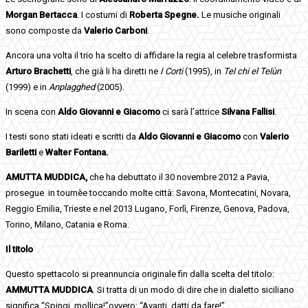
Morgan Bertacca
. I costumi di
Roberta Spegne.
Le musiche originali
sono composte da
Valerio Carboni
.
Ancora una volta il trio ha scelto di affidare la regia al celebre trasformista
Arturo Brachetti
, che già li ha diretti ne
I Corti
(1995), in
Tel chi el Telùn
(1999) e in
Anplagghed
(2005).
In scena con
Aldo Giovanni e Giacomo
ci sarà l’attrice
Silvana Fallisi
.
I testi sono stati ideati e scritti da
Aldo Giovanni e Giacomo
con
Valerio
Bariletti
e
Walter Fontana.
AMUTTA MUDDICA,
che ha debuttato il 30 novembre 2012 a Pavia,
prosegue in tournèe toccando molte città: Savona, Montecatini, Novara,
Reggio Emilia, Trieste e nel 2013 Lugano, Forlì, Firenze, Genova, Padova,
Torino, Milano, Catania e Roma.
Il titolo
Questo spettacolo si preannuncia originale fin dalla scelta del titolo:
AMMUTTA MUDDICA
. Si tratta di un modo di dire che in dialetto siciliano
significa “Spingi, mollica!”ovvero: “Avanti, datti da fare!”.