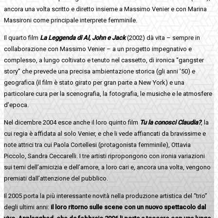
ancora una volta scritto e diretto insieme a Massimo Venier e con Marina
Massironi come principale interprete femminile.
Il quarto film
La Leggenda di Al, John e Jack
(2002) dà vita – sempre in
collaborazione con Massimo Venier – a un progetto impegnativo e
complesso, a lungo coltivato e tenuto nel cassetto, di ironica “gangster
story” che prevede una precisa ambientazione storica (gli anni ’50) e
geografica (il film è stato girato per gran parte a New York) e una
particolare cura per la scenografia, la fotografia, le musiche e le atmosfere
d’epoca.
Nel dicembre 2004 esce anche il loro quinto film
Tu la conosci Claudia?
, la
cui regia è affidata al solo Venier, e che li vede affiancati da bravissime e
note attrici tra cui Paola Cortellesi (protagonista femminile), Ottavia
Piccolo, Sandra Ceccarelli. I tre artisti ripropongono con ironia variazioni
sui temi dell’amicizia e dell’amore, a loro cari e, ancora una volta, vengono
premiati dall’attenzione del pubblico.
Il 2005 porta la più interessante novità nella produzione artistica del “trio”
degli ultimi anni:
il loro ritorno sulle scene con un nuovo spettacolo dal