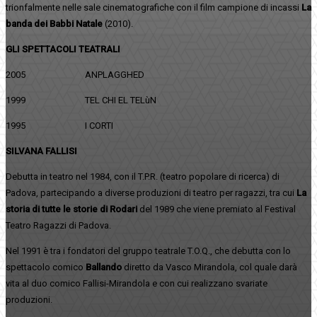
trionfalmente nelle sale cinematografiche con il film campione di incassi
La
banda dei Babbi Natale
(2010).
GLI SPETTACOLI TEATRALI
2005 ANPLAGGHED
1999 TEL CHI EL TELùN
1995 I CORTI
SILVANA FALLISI
Debutta in teatro nel 1984, con il T.P.R. (teatro popolare di ricerca) di
Padova, partecipando a diverse produzioni di teatro per ragazzi, tra cui
La
storia di tutte le storie di Rodari
del 1989 che viene premiato al Festival
Teatro Ragazzi di Padova.
Nel 1991 è tra i fondatori del gruppo teatrale T.O.Q., che debutta con lo
spettacolo comico
Ballando
diretto da Vasco Mirandola, col quale darà
vita al duo comico Fallisi-Mirandola e con cui realizzano svariate
produzioni.