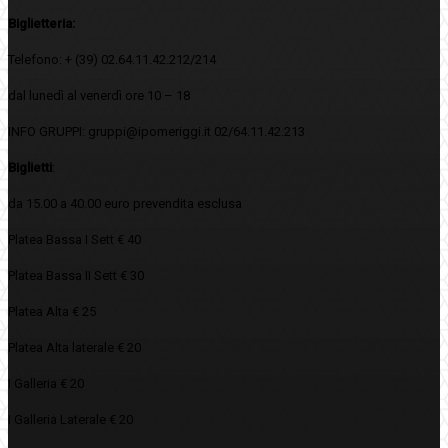
Biglietteria:
Telefono: + (39) 02.64.11.42.212/214
dal lunedì al venerdì ore 10 – 18
INFO GRUPPI: gruppi@ipomeriggi.it 02/64.11.42.213
Biglietti
:
da 15.00 a 40.00 euro prevendita esclusa
Platea Bassa I Sett € 40
Platea Bassa II Sett € 30
Platea Alta € 25
Platea Alta laterale € 20
I Galleria € 20
I Galleria Laterale € 20