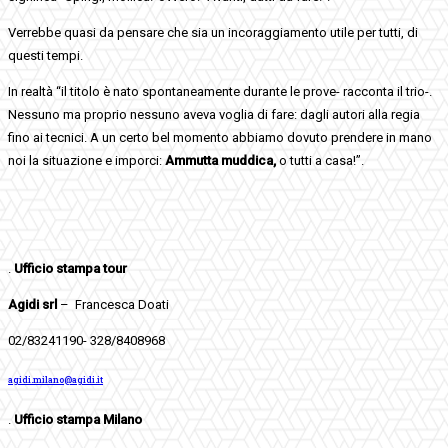
Verrebbe quasi da pensare che sia un incoraggiamento utile per tutti, di
questi tempi.
In realtà “il titolo è nato spontaneamente durante le prove- racconta il trio-.
Nessuno ma proprio nessuno aveva voglia di fare: dagli autori alla regia
fino ai tecnici. A un certo bel momento abbiamo dovuto prendere in mano
noi la situazione e imporci:
Ammutta muddica,
o tutti a casa!”.
.
Ufficio stampa tour
Agidi srl
–
Francesca Doati
02/83241190- 328/8408968
agidi.milano@agidi.it
.
Ufficio stampa Milano