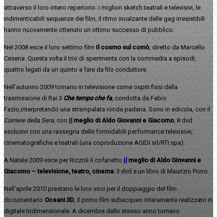
attraverso il loro intero repertorio: i migliori sketch teatrali e televisivi, le
indimenticabili sequenze dei film, il ritmo incalzante delle gag irresistibili
hanno nuovamente ottenuto un ottimo successo di pubblico.
Nel 2008 esce il loro settimo film
Il cosmo sul comò
, diretto da Marcello
Cesena. Questa volta il trio di sperimenta con la commedia a episodi,
quattro legati da un quinto a fare da filo conduttore.
Nell’autunno 2009 tornano in televisione come ospiti fissi della
trasmissione di Rai 3
Che tempo che fa
, condotta da Fabio
Fazio,interpretando una strampalata ronda padana. Sono in edicola, con il
Corriere della Sera,
con
Il
meglio di Aldo Giovanni e Giacomo
, 8 dvd
esclusivi con una rassegna delle formidabili performance televisive,
cinematografiche e teatrali (una coproduzione AGIDI srl/RTI spa).
A Natale 2009 esce per Rizzoli il cofanetto
Il
meglio di Aldo Giovanni e
Giacomo – televisione, teatro, cinema
: 3 dvd e un libro di Maurizio Porro.
Nell’aprile 2010 prestano le loro voci per il doppiaggio del film
documentario
Oceani 3D
, il primo film subacqueo interamente realizzato in
digitale tridimensionale. A dicembre dello stesso anno tornano