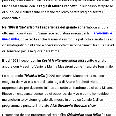
periodo, realizzano anche il loro spettacolo
I corti
, di cui è interprete anche
Marina Massironi, con la
regia di Arturo Brachetti
: un successo strepitoso
di pubblico e critica tanto che viene replicato per tre stagioni teatrali
consecutive.
Nel 1997 il “trio” affronta l’esperienza del grande schermo,
curando a
otto mani con Massimo Venier sceneggiatura e regia del film
Tre
uomini e
una gamba
, dove recita anche Marina Massironi: la pellicola si rivela il caso
cinematografico dell’anno e riceve importanti riconoscimenti tra cui il David
di Donatello per la miglior Opera Prima.
E’ del 1998 il secondo film
Così è la vita- una storia vera
scritto e girato
ancora con Massimo Venier e Marina Massironi come interprete femminile.
Lo spettacolo
Tel chi el telùn
(1999) con Marina Massironi, la musica
eseguita dal vivo e la straordinaria regia di Arturo Brachetti, viene
rappresentato per due mesi ininterrotti sotto un tendone da circo a Milano.
Riceve un entusiasta consenso di pubblico, dal vivo e come homevideo,
ma anche in televisione, grazie alla messa in onda su Canale 5, di un
programma a puntate intitolato
Aldo Giovanni e Giacomo show
.
Il successo del trio prosegue col terzo film
Chiedimi se sono
felice
(2000),