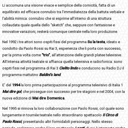
Li accomuna una visione vivace e semplice della comicità, fatta di un
equilibrato ed efficace connubio tra l’immediatezza della battuta verbale e
l’abilità mimica: connubio che si esprime all’interno di una struttura
collaudata quale quella dello “sketch” che, seppure con fantasiose e
innovative variazioni, resterà comunque centrale nella loro produzione.
Nel 1992 i tre attori sono ospiti fissi del programma
Su la testa
,
ideato e
condotto da Paolo Rossi su Rai 3, esperienza che li porta con successo,
per la prima volta come
“trio”
, all’attenzione delle grandi platee televisive.
All’intensa attività teatrale si affianca quella televisiva e radiofonica: sono
ospiti fissi nel programma di Rai 3
Cielito lindo
e conducono su Radio DJ il
programma mattutino
Baldini’s land
.
E’ del
1994
la loro prima partecipazione al programma televisivo di Italia 1
Mai dire gol
, che prosegue con successo per tre stagioni e nel 2004, con la
nuova edizione di
Mai dire Domenica
.
Nel 1995 si rinnova la loro collaborazione con Paolo Rossi, col quale sono
lungamente in tournée teatrale nello straordinario spettacolo
Il Circo di
Paolo Rossi
, presentando altri formidabili personaggi. Nello stesso