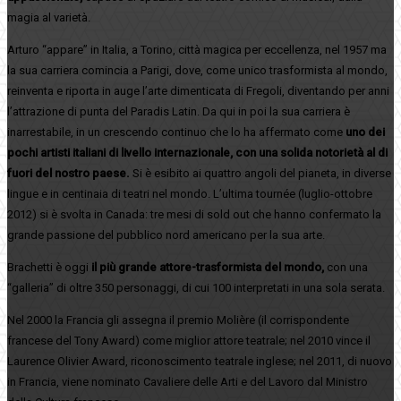
magia al varietà.
Arturo “appare” in Italia, a Torino, città magica per eccellenza, nel 1957 ma
la sua carriera comincia a Parigi, dove, come unico trasformista al mondo,
reinventa e riporta in auge l’arte dimenticata di Fregoli, diventando per anni
l’attrazione di punta del Paradis Latin. Da qui in poi la sua carriera è
inarrestabile, in un crescendo continuo che lo ha affermato come
uno dei
pochi artisti italiani di livello internazionale, con una solida notorietà al di
fuori del nostro paese.
Si è esibito ai quattro angoli del pianeta, in diverse
lingue e in centinaia di teatri nel mondo. L’ultima tournée (luglio-ottobre
2012) si è svolta in Canada: tre mesi di sold out che hanno confermato la
grande passione del pubblico nord americano per la sua arte.
Brachetti è oggi
il più grande attore-trasformista del mondo,
con una
“galleria” di oltre 350 personaggi, di cui 100 interpretati in una sola serata.
Nel 2000 la Francia gli assegna il premio Molière (il corrispondente
francese del Tony Award) come miglior attore teatrale; nel 2010 vince il
Laurence Olivier Award, riconoscimento teatrale inglese; nel 2011, di nuovo
in Francia, viene nominato Cavaliere delle Arti e del Lavoro dal Ministro