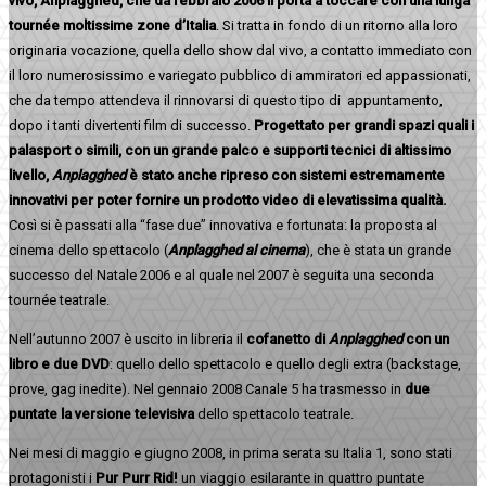
vivo,
Anplagghed
, che da febbraio 2006 li porta a toccare con una lunga
tournée moltissime zone d’Italia
. Si tratta in fondo di un ritorno alla loro
originaria vocazione, quella dello show dal vivo, a contatto immediato con
il loro numerosissimo e variegato pubblico di ammiratori ed appassionati,
che da tempo attendeva il rinnovarsi di questo tipo di appuntamento,
dopo i tanti divertenti film di successo.
Progettato per grandi spazi quali i
palasport o simili, con un grande palco e supporti tecnici di altissimo
livello,
Anplagghed
è stato anche ripreso con sistemi estremamente
innovativi per poter fornire un prodotto video di elevatissima qualità
.
Così si è passati alla “fase due” innovativa e fortunata: la proposta al
cinema dello spettacolo (
Anplagghed al cinema
), che è stata un grande
successo del Natale 2006 e al quale nel 2007 è seguita una seconda
tournée teatrale.
Nell’autunno 2007 è uscito in libreria il
cofanetto di
Anplagghed
con un
libro e due DVD
: quello dello spettacolo e quello degli extra (backstage,
prove, gag inedite). Nel gennaio 2008 Canale 5 ha trasmesso in
due
puntate la versione televisiva
dello spettacolo teatrale.
Nei mesi di maggio e giugno 2008, in prima serata su Italia 1, sono stati
protagonisti i
Pur Purr Rid!
un viaggio esilarante in quattro puntate