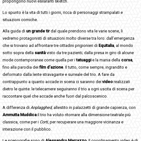
propongono nuovi esilaranti sketch.
Lo spunto è la vita di tutti i giorni, ricca di personaggi strampalati e
situazioni comiche.
Alla guida di
un grande tir
dal quale prendono vita le varie scene, li
vedremo protagonisti di situazioni molto diverse tra loro: dall’emergenza
che si trovano ad affrontare tre cittadini prigionieri di
Equitalia
, al mondo
sotto sopra della
sanità
visto da tre pazienti; dalla presa in giro di alcune
mode contemporanee come quella per i
tatuaggi
e la mania della
corsa
,
fino alla parodia dei
film d’azione
. Il tutto, come sempre, ingrandito e
deformato dalla lente stravagante e surreale del trio. A fare da
contrappunto a quanto accade in scena ci saranno dei
video
realizzati
dietro le quinte: le telecamere seguiranno il trio a ogni uscita di scena per
raccontare quel che accade anche fuori dal palcoscenico.
A differenza di
Anplagghed
, allestito in palazzetti di grande capienza, con
Ammutta Muddica
il trio ha voluto ritornare alla dimensione teatrale più
classica, come per i
Corti
, per recuperare una maggiore vicinanza e
interazione con il pubblico.
Le scenografie sono di
Alessandro Marrazzo
. Il coordinamento video è di