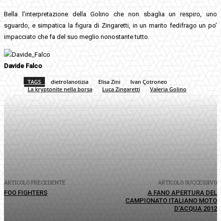
Bella l’interpretazione della Golino che non sbaglia un respiro, uno
sguardo, e simpatica la figura di Zingaretti, in un marito fedifrago un po’
impacciato che fa del suo meglio nonostante tutto.
Davide Falco
TAGS
dietrolanotizia
Elisa Zini
Ivan Cotroneo
La kryptonite nella borsa
Luca Zingaretti
Valeria Golino
Facebook
Twitter
Pinterest
WhatsApp
ARTICOLO PRECEDENTE
ARTICOLO SUCCESSIVO
FOO FIGHTERS
A FANO APERTURA DEL
CAMPIONATO ITALIANO MOTO
D’ACQUA 2012