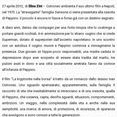
27 aprile 2012, di
Elisa Zini
– Cotroneo ambienta il suo ultimo film a Napoli,
nel 1973. La “stravagante” famiglia Sansone ci viene presentata alla nascita
di Peppino: il piccolo è ancora in fasce e forse già con un destino segnato.
A dieci anni, deriso dai compagni per una forte miopia che lo costringe a
portare grandi occhiali, è in ammirazione per lo strano cugino che si crede
Superman, dotato di superpoteri dall’accento napoletano. In uno scontro
con un autobus il cugino muore e Peppino comincia a immaginarne la
presenza. Due giovani zii hippie poco responsabili, una madre caduta in
depressione dopo aver scoperto di essere stata tradita dal marito, tre
pulcini avuti in dono e una città socialmente arretrata fanno da cornice
all’infanzia di Peppino.
Il film “La kryptonite nella borsa” è tratto da un romanzo dello stesso Ivan
Cotroneo. Uno sguardo spensierato, apparentemente, sulla famiglia. Il
racconto di vite che inevitabilmente si intrecciano e di una crescita, quella
di Peppino, che osserva, capta, decifra sguardi, situazioni, comportamenti,
ambizioni. Un viaggio, nella complessità della vita e anche nella sua
semplicità: una ricerca di amore, di protezione, di sicurezze, di speranze
che avvolgono e sono comuni a tutte le generazioni.