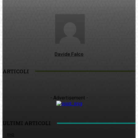
Davide Falco
ARTICOLI
- Advertisement -
ULTIMI ARTICOLI
RHO