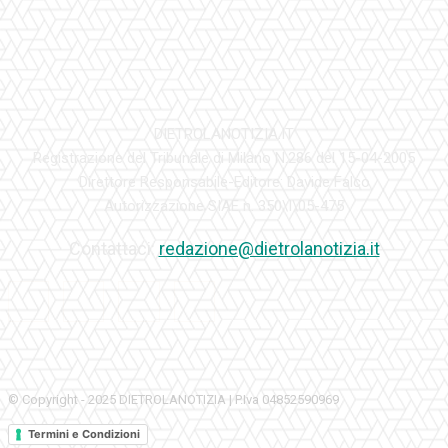
DIETROLANOTIZIA.IT
Registrazione del Tribunale di Milano N.286 del 15-04-2005
Direttore Responsabile-Editore: Davide Falco
Autorizzazione SIAE n. 350\I\05-475
Contattaci:
redazione@dietrolanotizia.it
© Copyright - 2025 DIETROLANOTIZIA | P.Iva 04852590969
Termini e Condizioni