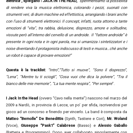
elettrica”
, spiegano
i
JACK IN THE HEAD,
“
sperimentiamo la possibilità
di rendere viva la musica elettronica, colorando i pezzi, suonati con
strumenti veri, di drum machine ed effettistica, arrangiando i brani anche
con l’uso di strumenti elettronici
.
Il concept, infatti, ruota attorno a tante
emozioni di “vita”, tra rabbia, delusione, disprezzo, amore e solitudine,
vissute però all’interno del cervello di un androide. Il “fattore androide” è
presente in ogni nota e in ogni parola, ma si umanizza i sintetizzatori e i
noise diventando il protagonista indiscusso di testi e musica…chè anche
un robot è capace di provare emozioni!”
Questa è la tracklist:
“Intro”,“Tutto si muove”, “Sono il disprezzo”,
“Lena”, “Mentre tu ti sciogli”, “Cosa vuoi che dica la polvere”, “Tra il
bianco delle mie memorie”, “La tua mente respira”, “Per sempre
”.
I Jack In the Head
(ovvero “Cavo nella mente”) nascono nel marzo del
2009 a Nardò, in provincia di Lecce, un po’ per sfida, iscrivendosi per
gioco ad un concorso e finendo per vincerlo. La band è composta da
Matteo “Bemolle” De Benedittis
(Synth, Tastiere e Cori),
Mr. Woland
(Voce),
Giuseppe “Pask1” Calabrese
(Basso) e
Alessio Gaballo
(Batteria e Programming). Dopo aver collaborato singolarmente con