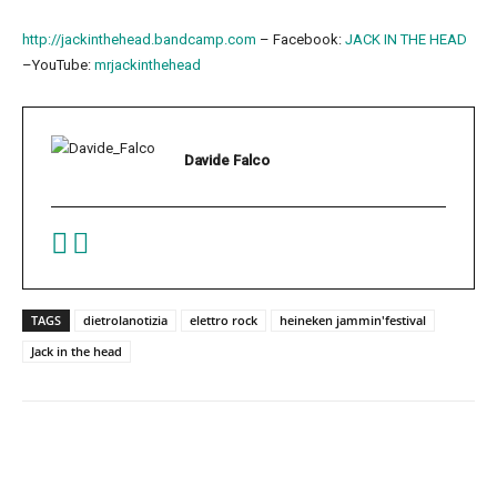
http://jackinthehead.bandcamp.com
– Facebook:
JACK IN THE HEAD
–YouTube:
mrjackinthehead
Davide Falco
TAGS
dietrolanotizia
elettro rock
heineken jammin'festival
Jack in the head
Facebook
Twitter
Pinterest
W