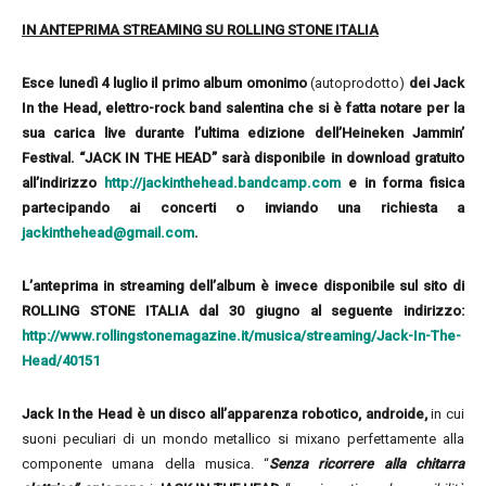
IN ANTEPRIMA STREAMING SU ROLLING STONE ITALIA
Esce lunedì 4 luglio il primo album omonimo
(autoprodotto)
dei Jack
In the Head, elettro-rock band salentina che si è fatta notare per la
sua carica live durante l’ultima edizione dell’Heineken Jammin’
Festival. “JACK IN THE HEAD” sarà disponibile in download gratuito
all’indirizzo
http://jackinthehead.bandcamp.com
e in forma fisica
partecipando ai concerti o inviando una richiesta a
jackinthehead@gmail.com
.
L’anteprima in streaming dell’album è invece disponibile sul sito di
ROLLING STONE ITALIA dal 30 giugno al seguente indirizzo:
http://www.rollingstonemagazine.it/musica/streaming/Jack-In-The-
Head/40151
Jack In the Head è un disco all’apparenza robotico, androide,
in cui
suoni peculiari di un mondo metallico si mixano perfettamente alla
componente umana della musica. “
Senza ricorrere alla chitarra