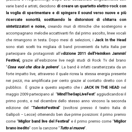
varie band e artisti, decidono
di creare un quartetto elettro-rock con
la voglia di sperimentare e di spingere il sound verso nuove e più
ricercate sonorità
,
sostituendo le distorsioni di chitarra con
sintetizzatori e noise,
creando muri di ritmiche che sostengono e
accompagnano melodie accattivanti fin dal primo ascolto, linee vocali
che rimangono in testa. Dopo mesi di selezioni, i
Jack In the Head
sono stati scelti tra migliaia di band provenienti da tutta Italia per
partecipare da protagonisti all’e
dizione 2011 dell’Heiniken Jammin’
Festival,
grazie all’esibizione live negli studi di Rock Tv del brano
“
Cosa vuoi che dica la polvere
”. La band è infatti caratterizzata da un
forte impatto live, attraverso il quale ricrea la stessa energia presente
nei pezzi, ma amplificata per cento grazie al contatto diretto con il
pubblico. È grazie a questo aspetto che i
JACK IN THE HEAD
nel
maggio 2009 partecipano al “
MindTheGapLiveFest
” aggiudicandosi il
primo posto, e nel dicembre dello stesso anno vincono la seconda
edizione del “
TalentoFestival
” (svoltosi presso il teatro Italia di
Gallipoli – Lecce) ottenendo ben due prime posizioni: il primo premio
come “
Miglior
band live del Festival
” e il primo premio come “
Miglior
brano inedito
” con la canzone “
Tutto si muove
”.