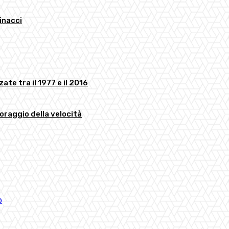
minacci
ate tra il 1977 e il 2016
toraggio della velocità