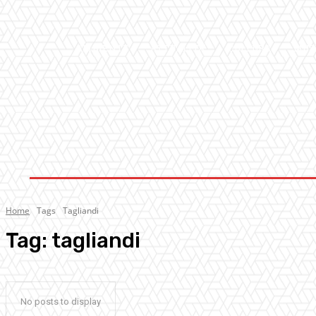
AMBIENTE
ATTUALITA’
CULTURA
MUS
Home
Tags
Tagliandi
Tag:
tagliandi
No posts to display