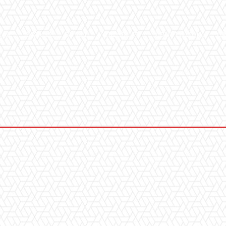
ICA
SALUTE
SPORT
CHI SIAMO
CONVENZIONI
GA