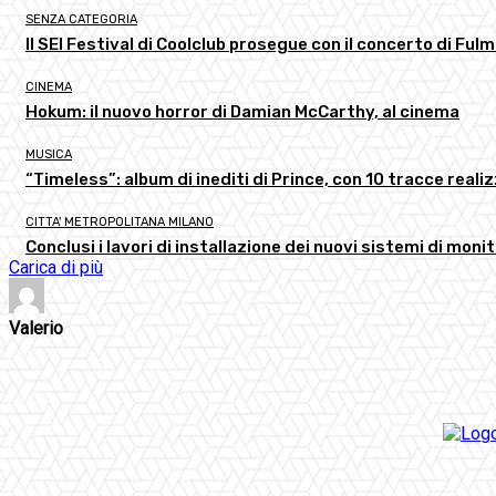
SENZA CATEGORIA
Il SEI Festival di Coolclub prosegue con il concerto di Ful
CINEMA
Hokum: il nuovo horror di Damian McCarthy, al cinema
MUSICA
“Timeless”: album di inediti di Prince, con 10 tracce realizz
CITTA' METROPOLITANA MILANO
Conclusi i lavori di installazione dei nuovi sistemi di moni
Carica di più
Valerio