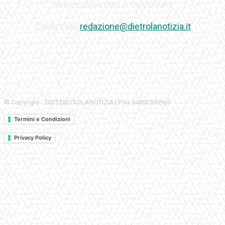
Autorizzazione SIAE n. 350\I\05-475
Contattaci:
redazione@dietrolanotizia.it
© Copyright - 2025 DIETROLANOTIZIA | P.Iva 04852590969
Termini e Condizioni
Privacy Policy