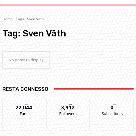
Home
Tags
Sven Väth
Tag:
Sven Väth
No posts to display
RESTA CONNESSO
22,044
3,912
0
Fans
Followers
Subscribers