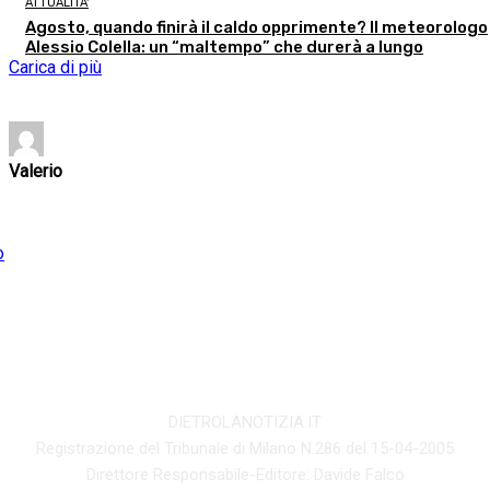
ATTUALITA'
Agosto, quando finirà il caldo opprimente? Il meteorologo
Alessio Colella: un “maltempo” che durerà a lungo
Carica di più
Valerio
DIETROLANOTIZIA.IT
Registrazione del Tribunale di Milano N.286 del 15-04-2005
Direttore Responsabile-Editore: Davide Falco