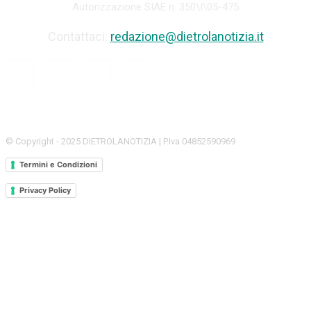
Autorizzazione SIAE n. 350\I\05-475
Contattaci:
redazione@dietrolanotizia.it
© Copyright - 2025 DIETROLANOTIZIA | P.Iva 04852590969
Termini e Condizioni
Privacy Policy