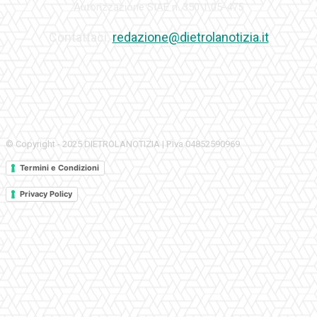
Autorizzazione SIAE n. 350\I\05-475
Contattaci:
redazione@dietrolanotizia.it
© Copyright - 2025 DIETROLANOTIZIA | P.Iva 04852590969
Termini e Condizioni
Privacy Policy