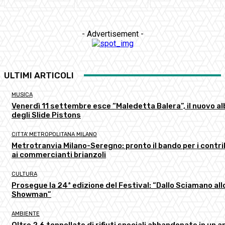
- Advertisement -
ULTIMI ARTICOLI
MUSICA
Venerdì 11 settembre esce “Maledetta Balera”, il nuovo a
degli Slide Pistons
CITTA' METROPOLITANA MILANO
Metrotranvia Milano-Seregno: pronto il bando per i contri
ai commercianti brianzoli
CULTURA
Prosegue la 24ª edizione del Festival: “Dallo Sciamano all
Showman”
AMBIENTE
Oltre 2,6 tonnellate di rifiuti speciali abbandonate in un a