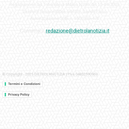
Registrazione del Tribunale di Milano N.286 del 15-04-2005
Direttore Responsabile-Editore: Davide Falco
Autorizzazione SIAE n. 350\I\05-475
Contattaci:
redazione@dietrolanotizia.it
© Copyright - 2025 DIETROLANOTIZIA | P.Iva 04852590969
Termini e Condizioni
Privacy Policy