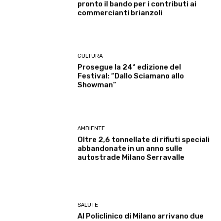
pronto il bando per i contributi ai
commercianti brianzoli
CULTURA
Prosegue la 24ª edizione del
Festival: “Dallo Sciamano allo
Showman”
AMBIENTE
Oltre 2,6 tonnellate di rifiuti speciali
abbandonate in un anno sulle
autostrade Milano Serravalle
SALUTE
Al Policlinico di Milano arrivano due