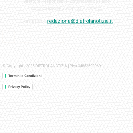
Direttore Responsabile-Editore: Davide Falco
Autorizzazione SIAE n. 350\I\05-475
Contattaci:
redazione@dietrolanotizia.it
© Copyright - 2025 DIETROLANOTIZIA | P.Iva 04852590969
Termini e Condizioni
Privacy Policy