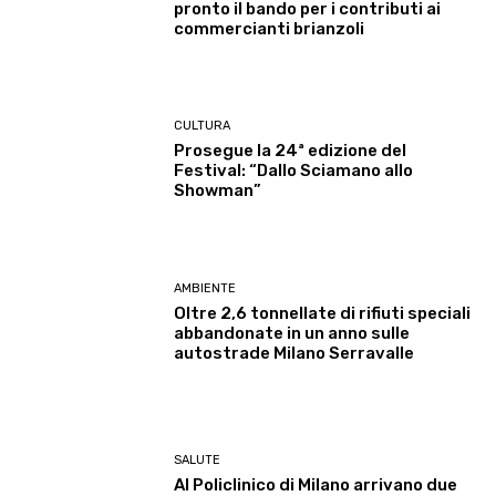
pronto il bando per i contributi ai
commercianti brianzoli
CULTURA
Prosegue la 24ª edizione del
Festival: “Dallo Sciamano allo
Showman”
AMBIENTE
Oltre 2,6 tonnellate di rifiuti speciali
abbandonate in un anno sulle
autostrade Milano Serravalle
SALUTE
Al Policlinico di Milano arrivano due