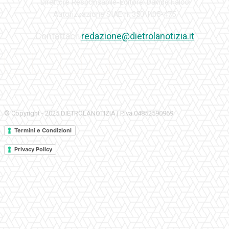
Direttore Responsabile-Editore: Davide Falco
Autorizzazione SIAE n. 350\I\05-475
Contattaci:
redazione@dietrolanotizia.it
© Copyright - 2025 DIETROLANOTIZIA | P.Iva 04852590969
Termini e Condizioni
Privacy Policy