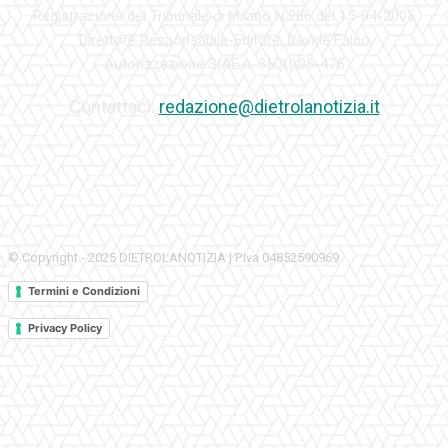
Registrazione del Tribunale di Milano N.286 del 15-04-2005
Direttore Responsabile-Editore: Davide Falco
Autorizzazione SIAE n. 350\I\05-475
Contattaci:
redazione@dietrolanotizia.it
© Copyright - 2025 DIETROLANOTIZIA | P.Iva 04852590969
Termini e Condizioni
Privacy Policy