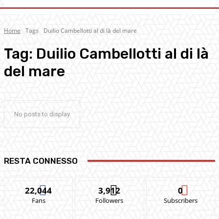
Home
Tags
Duilio Cambellotti al di là del mare
Tag:
Duilio Cambellotti al di là
del mare
No posts to display
RESTA CONNESSO
22,044
3,912
0
Fans
Followers
Subscribers