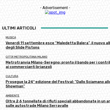
- Advertisement -
ULTIMI ARTICOLI
MUSICA
Venerdì 11 settembre esce “Maledetta Balera”, il nuovo a
degli Slide Pistons
CITTA' METROPOLITANA MILANO
Metrotranvia Milano-Seregno: pronto il bando per i contri
ai commercianti brianzoli
CULTURA
Prosegue la 24ª edizione del Festival: “Dallo Sciamano all
Showman”
AMBIENTE
Oltre 2,6 tonnellate di rifiuti speciali abbandonate in un a
sulle autostrade Milano Serravalle