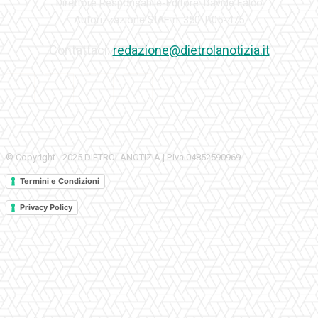
Direttore Responsabile-Editore: Davide Falco
Autorizzazione SIAE n. 350\I\05-475
Contattaci:
redazione@dietrolanotizia.it
© Copyright - 2025 DIETROLANOTIZIA | P.Iva 04852590969
Termini e Condizioni
Privacy Policy