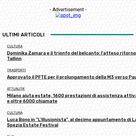
- Advertisement -
ULTIMI ARTICOLI
CULTURA
Dominika Zamara e il trionfo del belcanto: l’atteso ritorno
Tallinn
TRASPORTI
Approvato il PFTE per il prolungamento della M3 verso Pau
ATTUALITA'
Milano aiuta estate, 1600 prestazioni di assistenza atti
e oltre 6000 chiamate
CULTURA
Luca Bono in “L’Illusionista”, al decimo appuntamento di L
Spezia Estate Festival