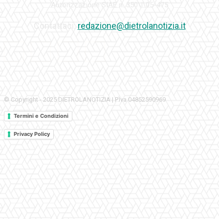
Autorizzazione SIAE n. 350\I\05-475
Contattaci:
redazione@dietrolanotizia.it
© Copyright - 2025 DIETROLANOTIZIA | P.Iva 04852590969
Termini e Condizioni
Privacy Policy