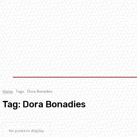
AMBIENTE
ATTUALITA’
CULTURA
MUS
Home
Tags
Dora Bonadies
Tag:
Dora Bonadies
No posts to display