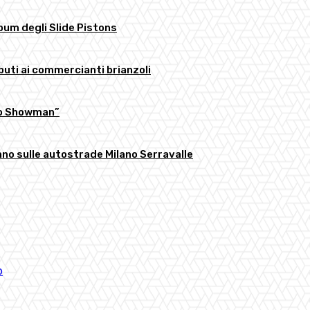
bum degli Slide Pistons
buti ai commercianti brianzoli
llo Showman”
anno sulle autostrade Milano Serravalle