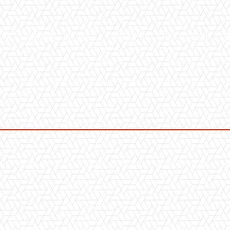
ICA
SALUTE
SPORT
CHI SIAMO
CONVENZIONI
GA