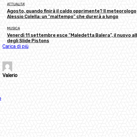
ATTUALITA'
Agosto, quando finirà il caldo opprimente? Il meteorologo
Alessio Colella: un “maltempo” che durerà a lungo
MUSICA
Venerdì 11 settembre esce “Maledetta Balera”, il nuovo a
degli Slide Pistons
Carica di più
Valerio