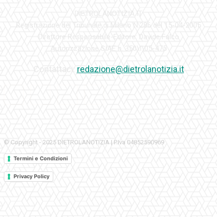
DIETROLANOTIZIA.IT
Registrazione del Tribunale di Milano N.286 del 15-04-2005
Direttore Responsabile-Editore: Davide Falco
Autorizzazione SIAE n. 350\I\05-475
Contattaci:
redazione@dietrolanotizia.it
© Copyright - 2025 DIETROLANOTIZIA | P.Iva 04852590969
Termini e Condizioni
Privacy Policy