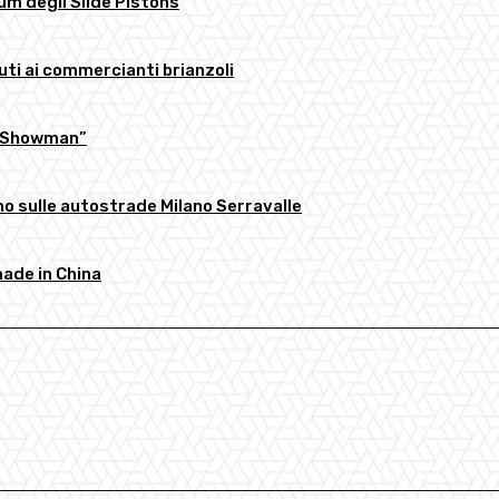
um degli Slide Pistons
uti ai commercianti brianzoli
lo Showman”
nno sulle autostrade Milano Serravalle
made in China