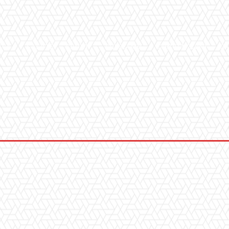
ICA
SALUTE
SPORT
CHI SIAMO
CONVENZIONI
GA