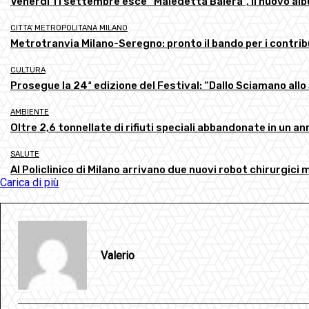
Venerdì 11 settembre esce “Maledetta Balera”, il nuovo alb
CITTA' METROPOLITANA MILANO
Metrotranvia Milano-Seregno: pronto il bando per i contrib
CULTURA
Prosegue la 24ª edizione del Festival: “Dallo Sciamano al
AMBIENTE
Oltre 2,6 tonnellate di rifiuti speciali abbandonate in un a
SALUTE
Al Policlinico di Milano arrivano due nuovi robot chirurgici 
Carica di più
Valerio