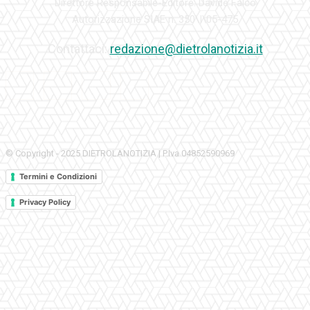
Direttore Responsabile-Editore: Davide Falco
Autorizzazione SIAE n. 350\I\05-475
Contattaci:
redazione@dietrolanotizia.it
© Copyright - 2025 DIETROLANOTIZIA | P.Iva 04852590969
Termini e Condizioni
Privacy Policy