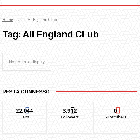
Home
Tags
All England CLub
Tag:
All England CLub
No posts to display
RESTA CONNESSO
22,044
3,912
0
Fans
Followers
Subscribers