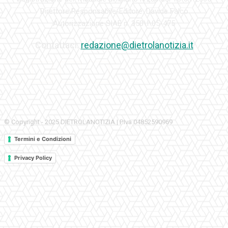
Direttore Responsabile-Editore: Davide Falco
Autorizzazione SIAE n. 350\I\05-475
Contattaci:
redazione@dietrolanotizia.it
© Copyright - 2025 DIETROLANOTIZIA | P.Iva 04852590969
Termini e Condizioni
Privacy Policy