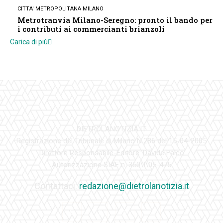
CITTA' METROPOLITANA MILANO
Metrotranvia Milano-Seregno: pronto il bando per
i contributi ai commercianti brianzoli
Carica di più
DIETROLANOTIZIA.IT
Registrazione del Tribunale di Milano N.286 del 15-04-2005
Direttore Responsabile-Editore: Davide Falco
Autorizzazione SIAE n. 350\I\05-475
Contattaci:
redazione@dietrolanotizia.it