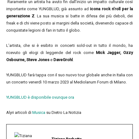
Raramente un artista ha avuto fin dall’inizio un impatto culturale così
importante come YUNGBLUD, già assunto ad
icona rock n’roll per la
generazione Z
. La sua musica si batte in difesa dei più deboli, dei
freak e di chi viene posto ai margini della società, divenendo capace di
conquistate legioni di fan in tutto il globo.
L’artista, che si è esibito in concerti sold-out in tutto il mondo, ha
ricevuto gli elogi di leggende del rock come
Mick Jagger, Ozzy
Osbourne, Steve Jones
e
DaveGrohl
.
YUNGBLUD farà tappa con il suo nuovo tour globale anche in Italia con
un concerto venerdì 10 marzo 2023 al Mediolanum Forum di Milano.
YUNGBLUD è disponibile ovunque ora
Alyri articoli di
Musica
su Dietro La Notizia