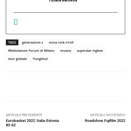
Tiziana Barbetta
TAGS
generazione z
icona rock n’roll
Mediolanum Forum di Milano
musica
superstar inglese
tour globale
Yungblud
Facebook
Twitter
Pinterest
W
ARTICOLO PRECEDENTE
ARTICOLO SUCCESSIVO
Eurobasket 2022: Italia-Estonia
Roadshow Fujifilm 2022
83-62