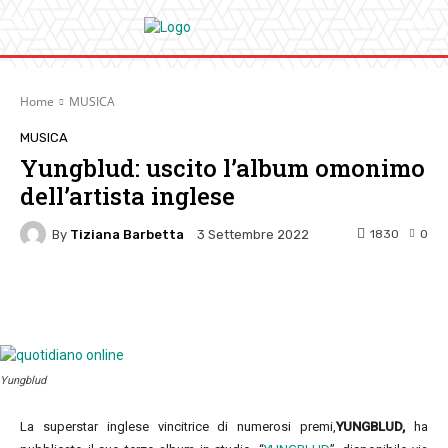
Home
MUSICA
MUSICA
Yungblud: uscito l’album omonimo
dell’artista inglese
By
Tiziana Barbetta
1830
0
3 Settembre 2022
Facebook
Twitter
Pinterest
W
Yungblud
La superstar inglese vincitrice di numerosi premi,
YUNGBLUD,
ha