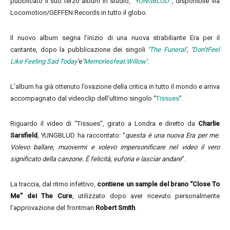
pubblicato il suo terzo album in studio, “
YUNGBLUD
”, disponibile via
Locomotion/GEFFEN Records in tutto il globo.
Il nuovo album segna l’inizio di una nuova strabiliante Era per il
cantante, dopo la pubblicazione dei singoli
‘
The Funeral’
, ‘
Don’tFeel
Like Feeling Sad Today
’
e
‘
Memoriesfeat.Willow
’
.
L’album ha già ottenuto l’ovazione della critica in tutto il mondo e arriva
accompagnato dal videoclip dell’ultimo singolo “
Tissues
”.
Riguardo il video di “Tissues”, girato a Londra e diretto da
Charlie
Sarsfield
, YUNGBLUD ha raccontato: “
questa è una nuova Era per me.
Volevo ballare, muovermi e volevo impersonificare nel video il vero
significato della canzone. È felicità, euforia e lasciar andare
”.
La traccia, dal ritmo infettivo,
contiene un sample del brano “Close To
Me” dei The Cure
, utilizzato dopo aver ricevuto personalmente
l’approvazione del frontman
Robert Smith
.