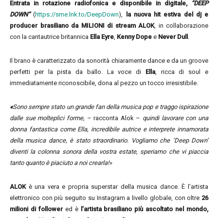
Entrata in rotazione radiofonica e disponibile in digitale,
“DEEP
DOWN”
(
https://sme.lnk.to/DeepDown
),
la nuova hit estiva del dj e
producer brasiliano da MILIONI di stream
ALOK
, in collaborazione
con la cantautrice britannica
Ella Eyre
,
Kenny Dope
e
Never Dull
.
Il brano è caratterizzato da sonorità chiaramente dance e da un groove
perfetti per la pista da ballo. La voce di
Ella
, ricca di soul e
immediatamente riconoscibile, dona al pezzo un tocco irresistibile.
«
Sono sempre stato un grande fan della musica pop e traggo ispirazione
dalle sue molteplici forme,
– racconta Alok –
quindi lavorare con una
donna fantastica come Ella, incredibile autrice e interprete innamorata
della musica dance, è stato straordinario. Vogliamo che ‘Deep Down’
diventi la colonna sonora della vostra estate, speriamo che vi piaccia
tanto quanto è piaciuto a noi crearla!»
ALOK
è una vera e propria superstar della musica dance. È l’artista
elettronico con più seguito su Instagram a livello globale, con oltre
26
milioni di follower
ed è
l’artista brasiliano più ascoltato nel mondo,