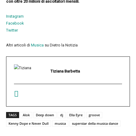
con oltre 20 milioni di ascoltatori mensili.
Instagram
Facebook
Twitter
Altri articoli di
Musica
su Dietro la Notizia
Tiziana Barbetta
TAGS
Alok
Deep down
dj
Ella Eyre
groove
Kenny Dope e Never Dull
musica
superstar della musica dance