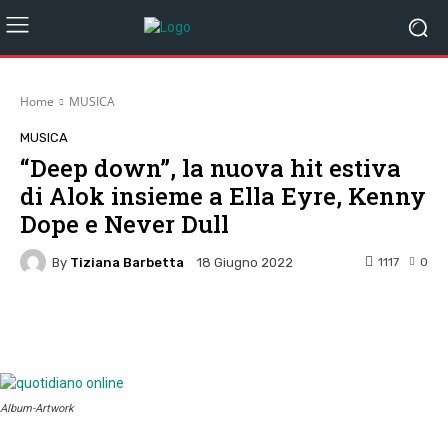
Home
MUSICA
MUSICA
“Deep down”, la nuova hit estiva
di Alok insieme a Ella Eyre, Kenny
Dope e Never Dull
By
Tiziana Barbetta
1117
0
18 Giugno 2022
Facebook
Twitter
Pinterest
W
Album-Artwork