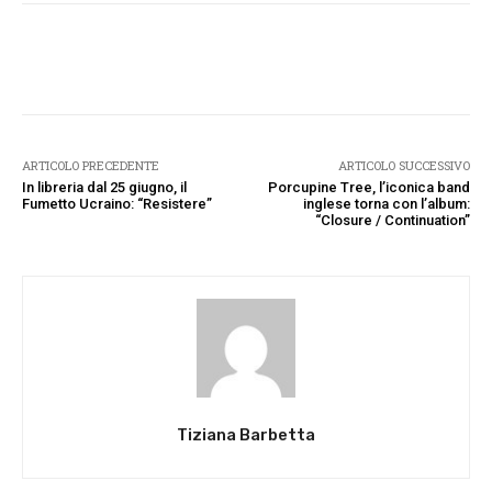
Facebook
Twitter
Pinterest
W
ARTICOLO PRECEDENTE
ARTICOLO SUCCESSIVO
In libreria dal 25 giugno, il
Porcupine Tree, l’iconica band
Fumetto Ucraino: “Resistere”
inglese torna con l’album:
“Closure / Continuation”
Tiziana Barbetta