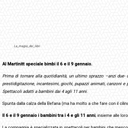
La_magia_dei_libri
Al Martinitt speciale bimbi il 6 e il 9 gennaio.
Prima di tornare alla quotidianità, un ultimo sprazzo –anzi due- 
prestidigitazione, incantesimi, giochi, pupazzi animati, canzoni 
Spettacoli adatti a bambini dai 4 agli 11 anni.
Spunta dalla calza della Befana (ma ha molto a che fare con il cilin
Il 6 e il 9 gennaio i bambini tra i 4 e gli 11 anni
, insieme alle lor
La compagnia è specializzata in spettacoli per bambini che mescol