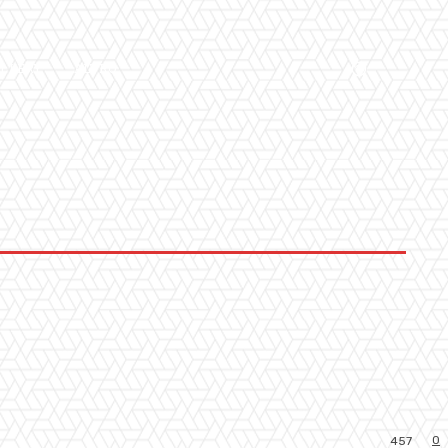
LLERY
ALTRO
0
457