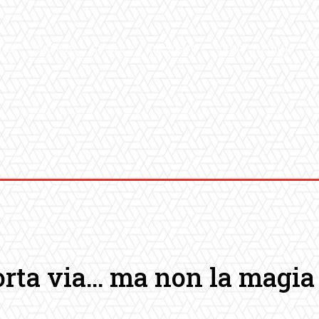
ICA
SALUTE
SPORT
CHI SIAMO
CONVENZIONI
GA
 porta via… ma non la magia