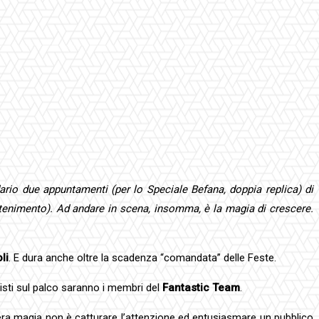
dario due appuntamenti (per lo Speciale Befana, doppia replica) di
attenimento). Ad andare in scena, insomma, è la magia di crescere.
li
. E dura anche oltre la scadenza “comandata” delle Feste.
onisti sul palco saranno i membri del
Fantastic Team
.
era magia non è catturare l’attenzione ed entusiasmare un pubblico