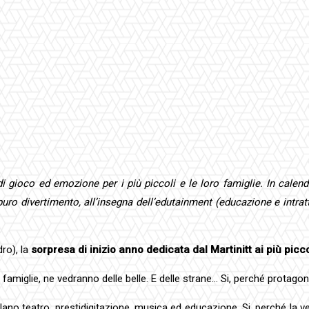
di gioco ed emozione per i più piccoli e le loro famiglie. In calen
e puro divertimento, all’insegna dell’edutainment (educazione e intr
dro), la
sorpresa di inizio anno dedicata dal Martinitt ai più picco
o famiglie, ne vedranno delle belle. E delle strane… Si, perché protag
ano teatro, prestidigitazione, musica ed educazione. Si, perché la v