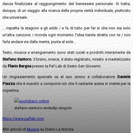
danza finalizzata al raggiungimento del benessere personale. Si tratta,
dunque, di un viaggio alla ricerca della propria verità individuale, piuttosto
che universale.
… rispetta le stagioni e gli addii / e fa di tutto per far si che non sia solo
un’altra canzone / ricorda ogni momento l’idea tienila stretta con te / non
farla andare via dalla mente, punta al sole…
Testo, musica e arrangiamento sono stati curati e prodotti interamente da
Stefano Santoro.
Il brano, invece, è stato registrato, mixato e masterizzato
da
Flavio Bargna
presso la Paf Lab di Sesto San Giovanni.
Un ringraziamento speciale va al suo amico e collaboratore
Daniele
Piazza
che è riuscito a comporre ciò che il cantante aveva in mente per la
copertina.
stefano-santoro-endedip-singolo
https://www.paflab.com
Altri articoli di
Musica
su Dietro La Notizia