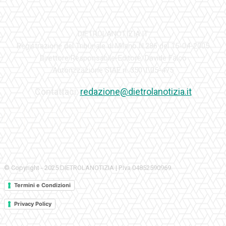
DIETROLANOTIZIA.IT
Registrazione del Tribunale di Milano N.286 del 15-04-2005
Direttore Responsabile-Editore: Davide Falco
Autorizzazione SIAE n. 350\I\05-475
Contattaci:
redazione@dietrolanotizia.it
© Copyright - 2025 DIETROLANOTIZIA | P.Iva 04852590969
Termini e Condizioni
Privacy Policy