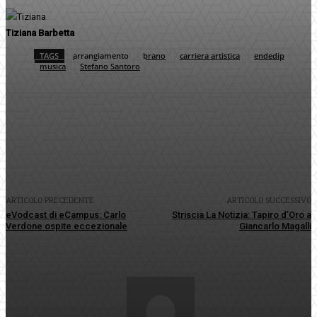
Tiziana Barbetta
TAGS
arrangiamento
brano
carriera artistica
endedip
musica
Stefano Santoro
Facebook
Twitter
Pinterest
WhatsApp
ARTICOLO PRECEDENTE
ARTICOLO SUCCESSIVO
eVodcast di eCampus: Carlo
Striscia La Notizia: Tapiro d’Oro a
Verdone ospite eccezionale
Giancarlo Magalli