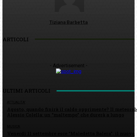
Tiziana Barbetta
ARTICOLI
- Advertisement -
ULTIMI ARTICOLI
ATTUALITA'
Agosto, quando finirà il caldo opprimente? Il meteoro
Alessio Colella: un “maltempo” che durerà a lungo
MUSICA
Venerdì 11 settembre esce “Maledetta Balera”, il nuovo